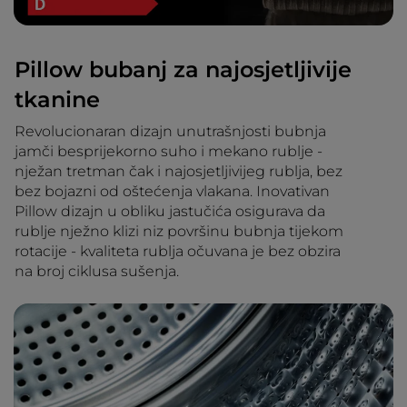
Pillow bubanj za najosjetljivije
tkanine
Revolucionaran dizajn unutrašnjosti bubnja
jamči besprijekorno suho i mekano rublje -
nježan tretman čak i najosjetljivijeg rublja, bez
bez bojazni od oštećenja vlakana. Inovativan
Pillow dizajn u obliku jastučića osigurava da
rublje nježno klizi niz površinu bubnja tijekom
rotacije - kvaliteta rublja očuvana je bez obzira
na broj ciklusa sušenja.