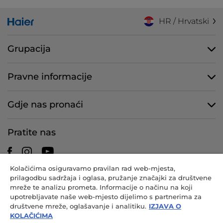
HR / Hrvatski
Grupacija
Pravne informacije
Gdje nas pronaći
Pratite nas
Kolačićima osiguravamo pravilan rad web-mjesta,
prilagodbu sadržaja i oglasa, pružanje značajki za društvene
CANDY HOOVER GROUP S.r.I. – s jednim članom – REGISTRIRANO
mreže te analizu prometa. Informacije o načinu na koji
SJEDIŠTE: Via Comolli, 57 – 20861 Brugherio (MB) – Italija –
upotrebljavate naše web-mjesto dijelimo s partnerima za
ADMINISTRACIJSKA SJEDIŠTA: Via Privata Eden Fumagalli snc –
društvene mreže, oglašavanje i analitiku.
IZJAVA O
20861 Brugherio (MB) i Via Trento br. 20/A-22 – 20871 Vimercate (MB)
KOLAČIĆIMA