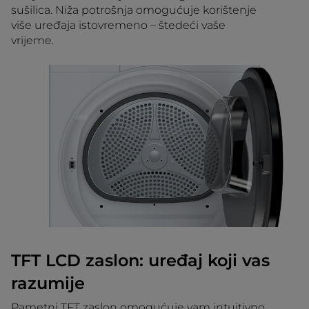
sušilica. Niža potrošnja omogućuje korištenje
više uređaja istovremeno – štedeći vaše
vrijeme.
TFT LCD zaslon: uređaj koji vas
razumije
Pametni TFT zaslon omogućuje vam intuitivno