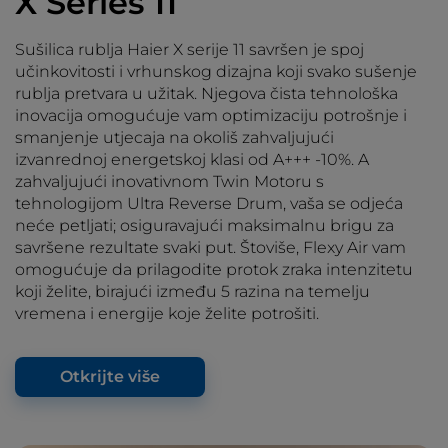
X Series 11
Sušilica rublja Haier X serije 11 savršen je spoj
učinkovitosti i vrhunskog dizajna koji svako sušenje
rublja pretvara u užitak. Njegova čista tehnološka
inovacija omogućuje vam optimizaciju potrošnje i
smanjenje utjecaja na okoliš zahvaljujući
izvanrednoj energetskoj klasi od A+++ -10%. A
zahvaljujući inovativnom Twin Motoru s
tehnologijom Ultra Reverse Drum, vaša se odjeća
neće petljati; osiguravajući maksimalnu brigu za
savršene rezultate svaki put. Štoviše, Flexy Air vam
omogućuje da prilagodite protok zraka intenzitetu
koji želite, birajući između 5 razina na temelju
vremena i energije koje želite potrošiti.
Otkrijte više