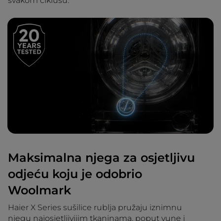
svakom ciklusu.
Maksimalna njega za osjetljivu
odjeću koju je odobrio
Woolmark
Haier X Series sušilice rublja pružaju iznimnu
njegu najosjetljivijim tkaninama, poput vune i