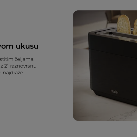
svom ukusu
stitim željama.
uz 21 raznovrsnu
e najdraže