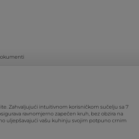
okumenti
elite. Zahvaljujući intuitivnom korisničkom sučelju sa 7
osigurava ravnomjerno zapečen kruh, bez obzira na
meno uljepšavajući vašu kuhinju svojim potpuno crnim