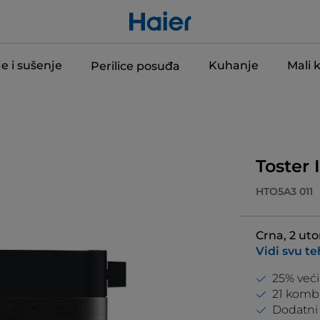
e i sušenje
Kuhanje
Mali 
Perilice posuđa
Toster 
HTO5A3 011
Crna, 2 uto
Vidi svu t
25% veći
21 kombi
Dodatni 