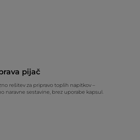
prava pijač
azno rešitev za pripravo toplih napitkov –
čno naravne sestavine, brez uporabe kapsul.