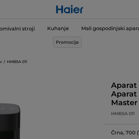
Kuhanje
Mali gospodinjski apara
omivalni stroji
Promocije
ov
HMB5A 011
Aparat 
Aparat 
Master 
HMB5A 011
Črna, 700 