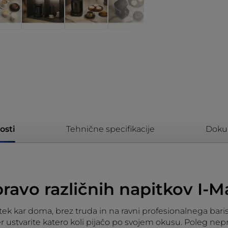
osti
Tehnične specifikacije
Doku
pravo različnih napitkov I-M
itek kar doma, brez truda in na ravni profesionalnega bari
 ustvarite katero koli pijačo po svojem okusu. Poleg nepre