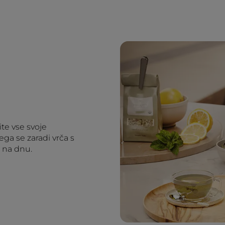
te vse svoje
ega se zaradi vrča s
 na dnu.