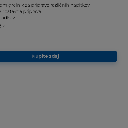
em grelnik za pripravo različnih napitkov
 enostavna priprava
padkov
č
Kupite zdaj