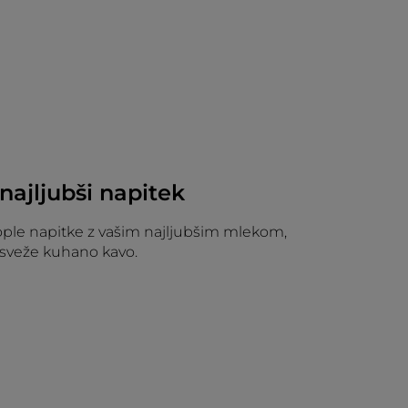
 najljubši napitek
ople napitke z vašim najljubšim mlekom,
 sveže kuhano kavo.