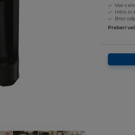
Vse v en
Hitro in
Brez od
Preberi ve