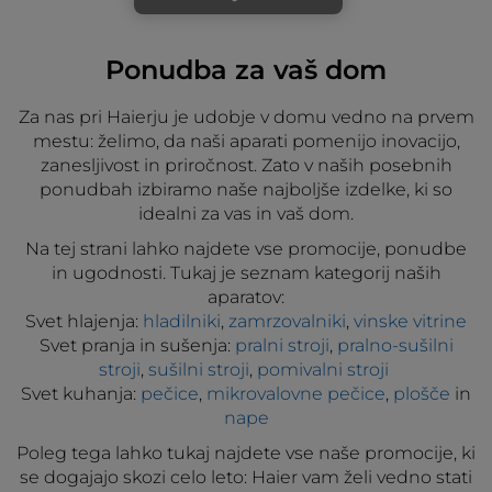
Ponudba za vaš dom
Za nas pri Haierju je udobje v domu vedno na prvem
mestu: želimo, da naši aparati pomenijo inovacijo,
zanesljivost in priročnost. Zato v naših posebnih
ponudbah izbiramo naše najboljše izdelke, ki so
idealni za vas in vaš dom.
Na tej strani lahko najdete vse promocije, ponudbe
in ugodnosti. Tukaj je seznam kategorij naših
aparatov:
Svet hlajenja:
hladilniki
,
zamrzovalniki
,
vinske vitrine
Svet pranja in sušenja:
pralni stroji
,
pralno-sušilni
stroji
,
sušilni stroji
,
pomivalni stroji
Svet kuhanja:
pečice
,
mikrovalovne pečice
,
plošče
in
nape
Poleg tega lahko tukaj najdete vse naše promocije, ki
se dogajajo skozi celo leto: Haier vam želi vedno stati