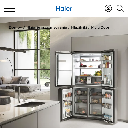
Domov
Hlajenje in zamrzovanje
Hladilniki
Multi Door