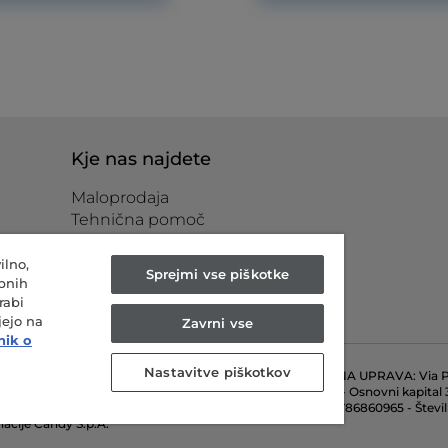
Kje nas najdete
Maloprodaja
Tehnična pomoč
Dodatna oprema in rezervni
deli
ilno,
Sprejmi vse piškotke
bnih
rabi
jejo na
Zavrni vse
nik o
Nastavitve piškotkov
Via Comolli, 57 - 20861 Brugherio (MB) - Italija - GLAVNA UPRAVA: Via P
B) - Italija - Tel.: +39.039.2086.1 - Faks: +39.039.2086.237 - Osnovni kapita
ano-Monza-Brianza-Lodi 04666310158 - Davčna številka 00786860965 - Števi
nacije Candy S.p.A.