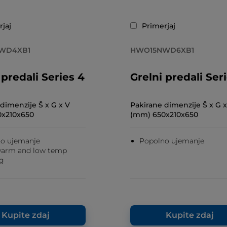
jaj
Primerjaj
WD4XB1
HWO15NWD6XB1
 predali Series 4
Grelni predali Ser
dimenzije Š x G x V
Pakirane dimenzije Š x G x
x210x650
(mm) 650x210x650
o ujemanje
Popolno ujemanje
warm and low temp
g
Kupite zdaj
Kupite zdaj