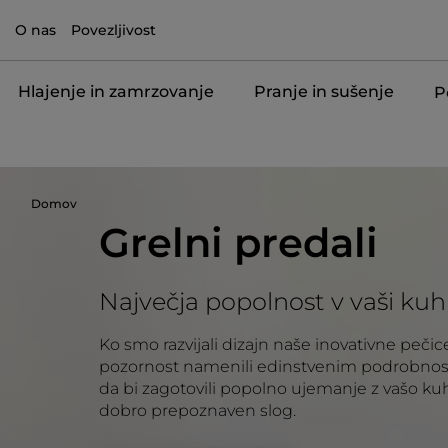
O nas
Povezljivost
Hlajenje in zamrzovanje
Pranje in sušenje
P
Domov
Grelni predali
Največja popolnost v vaši kuhi
Ko smo razvijali dizajn naše inovativne peč
pozornost namenili edinstvenim podrobnostim
da bi zagotovili popolno ujemanje z vašo kuh
dobro prepoznaven slog.