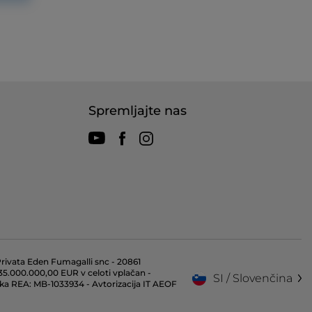
Spremljajte nas
rivata Eden Fumagalli snc - 20861
l 35.000.000,00 EUR v celoti vplačan -
SI / Slovenčina
lka REA: MB-1033934 - Avtorizacija IT AEOF