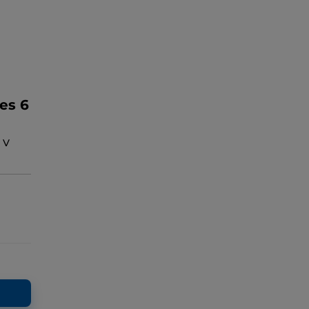
ies 6
 V