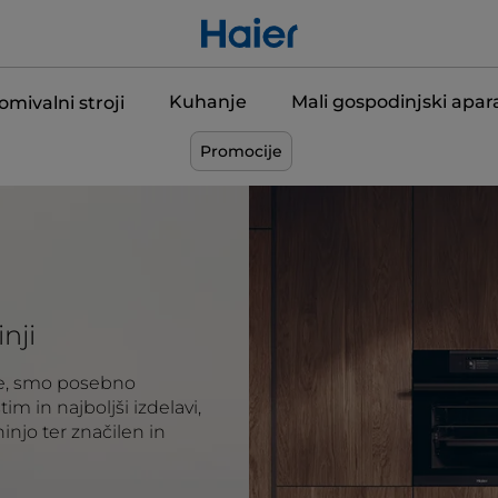
Kuhanje
Mali gospodinjski apara
omivalni stroji
Promocije
nji
ice, smo posebno
 in najboljši izdelavi,
injo ter značilen in