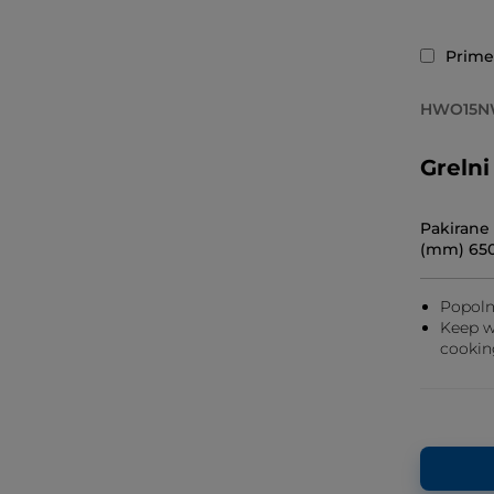
Primer
HWO15N
Grelni
Pakirane 
(mm) 650
Popoln
Keep 
cookin