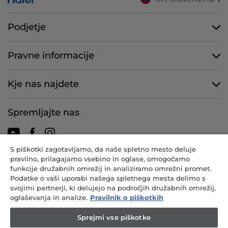
Podjetje
Pravne informacije
Kje nas najdete
Spremljajte nas
S piškotki zagotavljamo, da naše spletno mesto deluje
pravilno, prilagajamo vsebino in oglase, omogočamo
CANDY HOOVER GROUP S.r.I. - z enim družbenikom - SEDEŽ: Via
funkcije družabnih omrežij in analiziramo omrežni promet.
Comolli, 57 - 20861 Brugherio (MB) - Italija - GLAVNA UPRAVA: Via
Podatke o vaši uporabi našega spletnega mesta delimo s
Privata Eden Fumagalli snc - 20861 Brugherio (MB) in Via Trento št.
svojimi partnerji, ki delujejo na področjih družabnih omrežij,
20/A-22 - 20871 Vimercate (MB) - Italija - Tel.: +39.039.2086.1 - Faks:
oglaševanja in analize.
Pravilnik o piškotkih
+39.039.2086.237 - Osnovni kapital 35.000.000,00 EUR v celoti
vplačan - Davčna številka in matična številka v sodnem registru
Sprejmi vse piškotke
Milano-Monza-Brianza-Lodi 04666310158 - Davčna številka