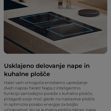
Usklajeno delovanje nape in
kuhalne plošče
Haier vam omogoča enostavno upravljanje
dveh naprav hkrati! Napa z inteligentno
funkcijo samodejno poveže s kuhalno ploščo,
prilagodi svojo moč glede na nastavitve plošče
in optimizira porabo energije za boljšo
učinkovitost. Ko se kuhalna plošča izklopi, napa