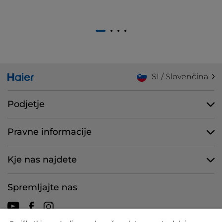
1
2
3
4
SI / Slovenčina
Podjetje
Pravne informacije
Kje nas najdete
Spremljajte nas