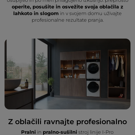
osupljivo in po meri prilagojeno izkušnjo: preprosto
operite, posušite in osvežite svoja oblačila z
lahkoto in slogom
in v svojem domu uživajte
profesionalne rezultate pranja.
Z oblačili ravnajte profesionalno
Pralni
in
pralno-sušilni
stroj linije I-Pro