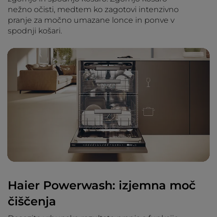
nežno očisti, medtem ko zagotovi intenzivno
pranje za močno umazane lonce in ponve v
spodnji košari.
Haier Powerwash: izjemna moč
čiščenja