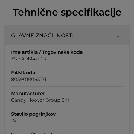
Tehnične specifikacije
GLAVNE ZNAČILNOSTI
Ime artikla / Trgovinska koda
XS 6A0M4PDB
EAN koda
8059019063171
Manufacturer
Candy Hoover Group S.r.l.
Število pogrinjkov
16