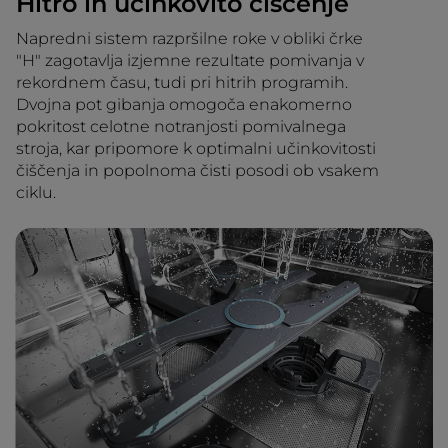
Hitro in učinkovito čiščenje
Napredni sistem razpršilne roke v obliki črke
"H" zagotavlja izjemne rezultate pomivanja v
rekordnem času, tudi pri hitrih programih.
Dvojna pot gibanja omogoča enakomerno
pokritost celotne notranjosti pomivalnega
stroja, kar pripomore k optimalni učinkovitosti
čiščenja in popolnoma čisti posodi ob vsakem
ciklu.