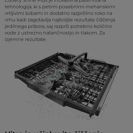
Cutlery Shine Plus je inovativna patentirana
tehnologija, ki s petimi posebnimi mehanskimi
vrtljivimi šobami in dodatno razpršilno roko na
vrhu kadi zagotavlja najboljše rezultate čiščenja
jedilnega pribora, saj razprši potrebno količino
vode z ustrezno natančnostjo in tlakom. Za
izjemne rezultate.