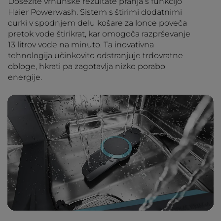
Dosezite vrhunske rezultate pranja s funkcijo
Haier Powerwash. Sistem s štirimi dodatnimi
curki v spodnjem delu košare za lonce poveča
pretok vode štirikrat, kar omogoča razprševanje
13 litrov vode na minuto. Ta inovativna
tehnologija učinkovito odstranjuje trdovratne
obloge, hkrati pa zagotavlja nizko porabo
energije.