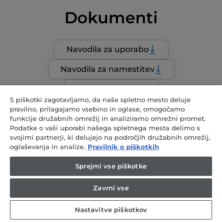
Dokumenti
Navodila za uporabo
Navodila za namestitev
Pregled izdelka
S piškotki zagotavljamo, da naše spletno mesto deluje
Nova energijska nalepka
pravilno, prilagajamo vsebino in oglase, omogočamo
funkcije družabnih omrežij in analiziramo omrežni promet.
List novega izdelka
Podatke o vaši uporabi našega spletnega mesta delimo s
svojimi partnerji, ki delujejo na področjih družabnih omrežij,
oglaševanja in analize.
Pravilnik o piškotkih
Izjava o skladnosti
Sprejmi vse piškotke
Zavrni vse
SI / Slovenčina
Nastavitve piškotkov