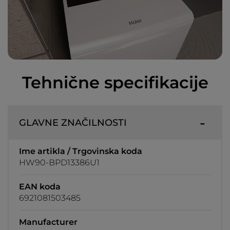
Tehnične specifikacije
GLAVNE ZNAČILNOSTI
Ime artikla / Trgovinska koda
HW90-BPD13386U1
EAN koda
6921081503485
Manufacturer