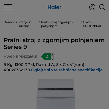
Domov
Pranje in
Pralni stroj z zgornjim
HW90-
sušenje
polnjenjem
BPD13386U1
Pralni stroj z zgornjim polnjenjem
Series 9
HW90-BPD13386U1
9 Kg, 1300 RPM, Razred A, Š x G x V (mm)
400x635x930
Oglejte si vse tehnične specifikacije