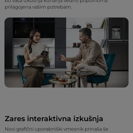
bo vaša izkušnja kuhanja vedno popolnoma
prilagojena vašim potrebam.
Zares interaktivna izkušnja
Novi grafični uporabniški vmesnik prinaša še