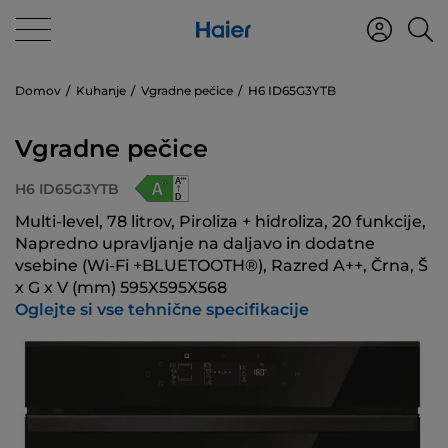
Domov
Kuhanje
Vgradne pečice
H6 ID65G3YTB
Vgradne pečice
H6 ID65G3YTB
Multi-level, 78 litrov, Piroliza + hidroliza, 20 funkcije,
Napredno upravljanje na daljavo in dodatne
vsebine (Wi-Fi +BLUETOOTH®), Razred A++, Črna, Š
x G x V (mm) 595X595X568
Oglejte si vse tehnične specifikacije