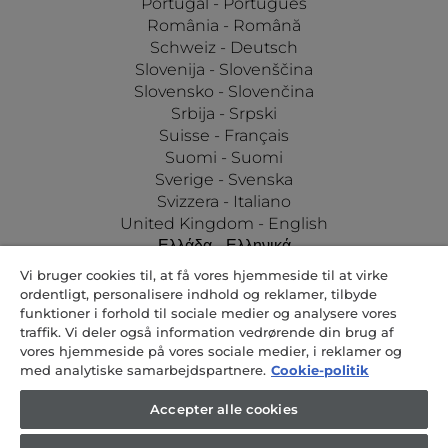
Portugal - Português
România - Română
Schweiz - Deutsch
Slovenija - Slovenščina
Slovensko - Slovenčina
Srbija - Srpski
Suisse - Français
Suomi - Suomi
Sverige - Svenska
Svizzera - Italiano
United Kingdom - English
Ελλάδα - Ελληνικά
Україна - Українська
Vi bruger cookies til, at få vores hjemmeside til at virke
ordentligt, personalisere indhold og reklamer, tilbyde
funktioner i forhold til sociale medier og analysere vores
traffik. Vi deler også information vedrørende din brug af
vores hjemmeside på vores sociale medier, i reklamer og
med analytiske samarbejdspartnere.
Cookie-politik
Candy Hoover Group Sr.l. med eneaktionær, selskab til forvaltning og
Accepter alle cookies
koordinering aktivitet af Candy S.p.A., vedtægtsmæssige hjemsted:
Via Comolli, 57 - 20861 Brugherio (MB) - Italien, virksomhedens
kapital 30,000,000.00 Eur fuldt indbetalt, italienske momskode og