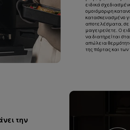
ειδικά σχεδιασμέν
ομοιόμορφη κατανο
κατασκευασμένο γι
αποτελέσματα, σε 
μαγειρεύετε. O ειδ
να διατηρείται στα
απώλεια θερμότητα
της πόρτας και των
άνει την