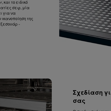
, και το ειδικό
ατίες σεφ, μία
ι για να
 ικανοποίηση της
αξεσουάρ -
Σχεδίαση γι
σας