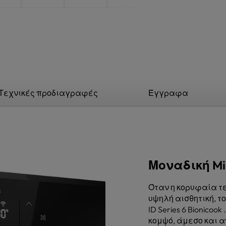
Τεχνικές προδιαγραφές
Έγγραφα
Μοναδική Mi
Όταν η κορυφαία τε
υψηλή αισθητική, τ
ID Series 6 Bionico
κομψό, άμεσο και α