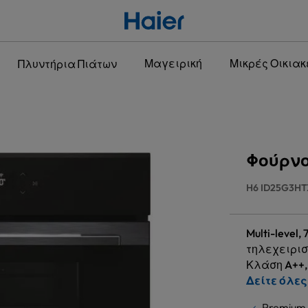
Μαγειρική
Μικρές Οικιακ
Πλυντήρια Πιάτων
Φούρνο
H6 ID25G3HT
Multi-level
τηλεχειρισ
Κλάση A++, 
Δείτε όλες
Premium