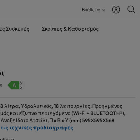
Βοήθεια
ές Συσκευές
Σκούπες & Καθαρισμός
ι
X
, 78 λίτρα, Υδρoλυτικός, 18 λειτουργίες, Προηγμένος
μός και έξυπνο περιεχόμενο (Wi-Fi + BLUETOOTH®),
Ανοξείδοτο Ατσάλι, Π x Β x Ύ (mm) 595X595X568
 τις τεχνικές προδιαγραφές
 οθόνη