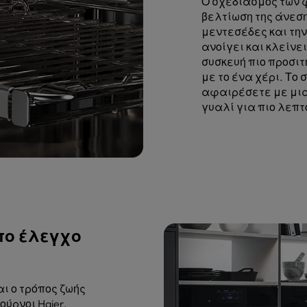
Ο σχεδιασμός των φ
βελτίωση της άνεσ
μεντεσέδες και την
ανοίγει και κλείνε
συσκευή πιο προσιτ
με το ένα χέρι. Το 
αφαιρέσετε με μια
γυαλί για πιο λεπ
πο έλεγχο
ι ο τρόπος ζωής
ούρνοι Haier,