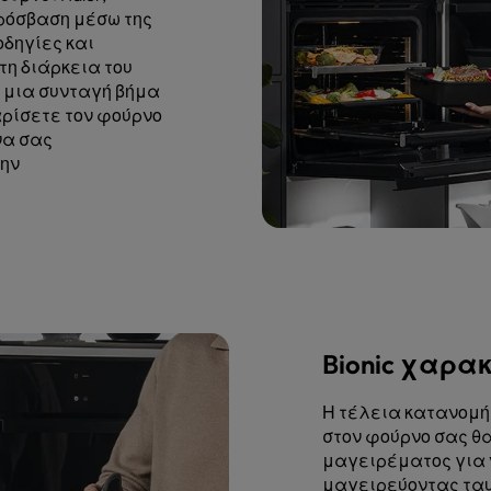
πρόσβαση μέσω της
δηγίες και
τη διάρκεια του
 μια συνταγή βήμα
αρίσετε τον φούρνο
να σας
την
Bionic χαρα
Η τέλεια κατανομή 
στον φούρνο σας θ
μαγειρέματος για 
μαγειρεύοντας ταυτ