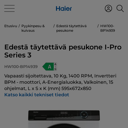
Etusivu
Pyykinpesu &
Edestä täytettävä
HW100-
kuivaus
pesukone
BP14939
Edestä täytettävä pesukone I-Pro
Series 3
HW100-BP14939
Vapaasti sijoitettava, 10 Kg, 1400 RPM, Invertteri
BPM - moottori, A-Energialuokka, Valkoinen, 15
ohjelmat, L x S x K (mm) 595x672x850
Katso kaikki tekniset tiedot