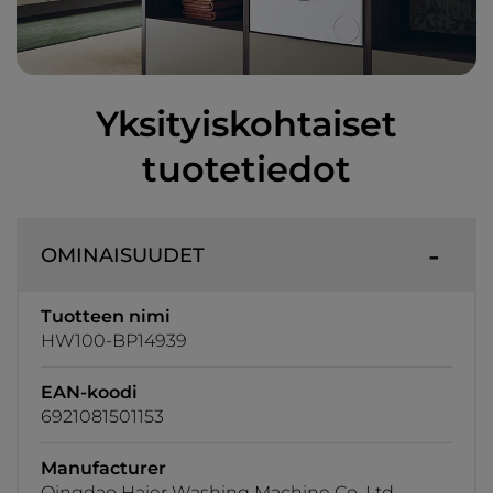
Yksityiskohtaiset
tuotetiedot
OMINAISUUDET
Tuotteen nimi
HW100-BP14939
EAN-koodi
6921081501153
Manufacturer
Qingdao Haier Washing Machine Co. Ltd.