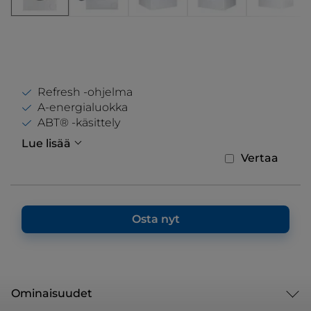
Refresh -ohjelma
A-energialuokka
ABT® -käsittely
Lue lisää
Vertaa
Osta nyt
Ominaisuudet