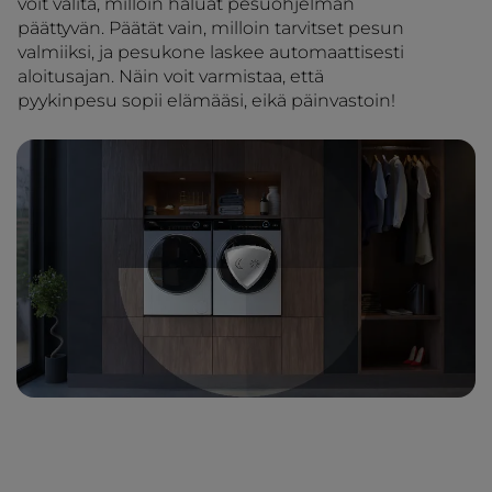
voit valita, milloin haluat pesuohjelman
päättyvän. Päätät vain, milloin tarvitset pesun
valmiiksi, ja pesukone laskee automaattisesti
aloitusajan. Näin voit varmistaa, että
pyykinpesu sopii elämääsi, eikä päinvastoin!