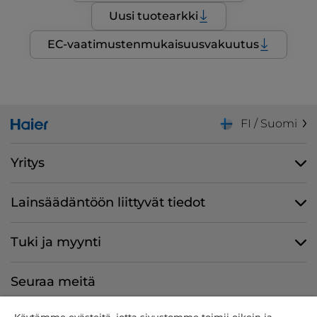
Uusi tuotearkki
EC-vaatimustenmukaisuusvakuutus
FI / Suomi
Yritys
Lainsäädäntöön liittyvät tiedot
Tuki ja myynti
Seuraa meitä