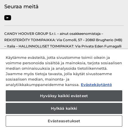
Seuraa meitä
CANDY HOOVER GROUP S.r.I. – ainut osakkeenomistaja –
REKISTERÖITY TOIMIPAIKKA: Via Comolli, 57 – 20861 Brugherio (MB)
– Italia – HALLINNOLLISET TOIMIPAIKAT: Via Privata Eden Fumagalli
snc – 20861 Brugherio (MB) ja Via Trento n. 20/A-22 – 20871 Vimercate
Käytämme evästeitä, jotta sivustomme toimii oikein ja
(MB) – Italia – Puh.: +39 039 2086 1 – Faksi: +39 039 2086 237 –
voimme personoida sisältöä ja mainoksia, tarjota sosiaalisen
Yhtiöpääoma 35 000 000,00 € täysin maksetut – Italian verokoodi ja
median ominaisuuksia ja analysoida tietoliikennettä.
rekisterinro Milano-Monza-Brianza-Lodi 04666310158 – ALV-nro
Jaamme myös tietoja tavasta, jolla käytät sivustoamme
00786860965 – REA-nro: MB-1033934 – Valtuutus IT AEOF 211870 –
sosiaalisen median, mainonta- ja
Candy S.p.A:n hallinnoima ja koordinoima yhtiö
analytiikkakumppaneidemme kanssa.
Evästekäytäntö
Hyväksy kaikki evästeet
Hylkää kaikki
Evästeasetukset