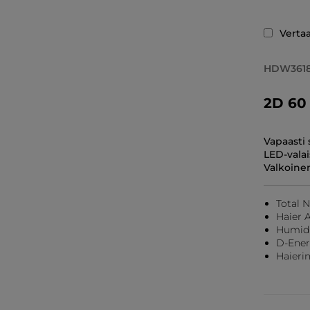
Verta
HDW361
2D 60 
Vapaasti 
LED-valai
Valkoine
Total 
Haier 
Humidi
D-Ener
Haierin