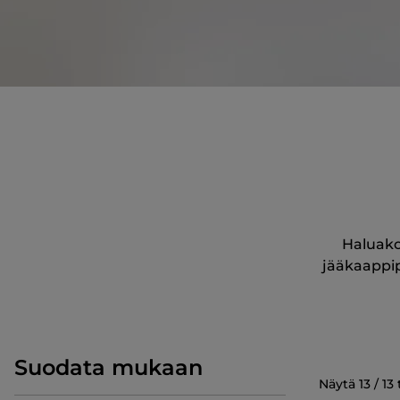
Haluako
jääkaappipa
Suodata mukaan
Näytä
13
/
13