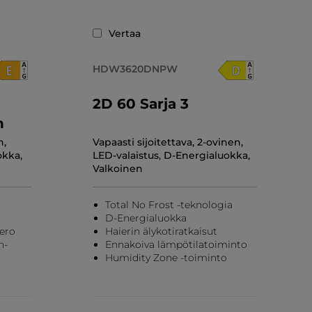
Vertaa
HDW3620DNPW
2D 60 Sarja 3
n
n,
Vapaasti sijoitettava, 2-ovinen,
okka,
LED-valaistus, D-Energialuokka,
Valkoinen
a
Total No Frost -teknologia
D-Energialuokka
ero
Haierin älykotiratkaisut
n-
Ennakoiva lämpötilatoiminto
Humidity Zone -toiminto