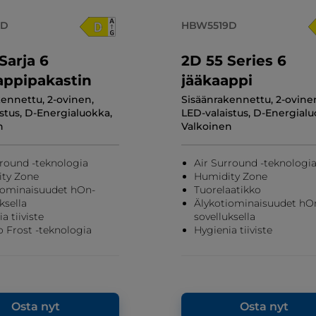
8D
HBW5519D
Sarja 6
2D 55 Series 6
appipakastin
jääkaappi
ennettu, 2-ovinen,
Sisäänrakennettu, 2-ovine
stus, D-Energialuokka,
LED-valaistus, D-Energialu
n
Valkoinen
rround -teknologia
Air Surround -teknologi
ty Zone
Humidity Zone
iominaisuudet hOn-
Tuorelaatikko
ksella
Älykotiominaisuudet hO
a tiiviste
sovelluksella
o Frost -teknologia
Hygienia tiiviste
Osta nyt
Osta nyt