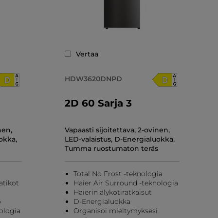
Vertaa
HDW3620DNPD
0
2D 60 Sarja 3
n
nen,
Vapaasti sijoitettava, 2-ovinen,
okka,
LED-valaistus, D-Energialuokka,
Tumma ruostumaton teräs
Total No Frost -teknologia
atikot
Haier Air Surround -teknologia
Haierin älykotiratkaisut
o
D-Energialuokka
ologia
Organisoi mieltymyksesi