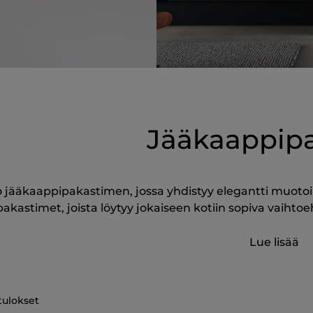
Jääkaappipa
 jääkaappipakastimen, jossa yhdistyy elegantti muotoilu
kastimet, joista löytyy jokaiseen kotiin sopiva vaihtoeh
Lue lisää
tulokset