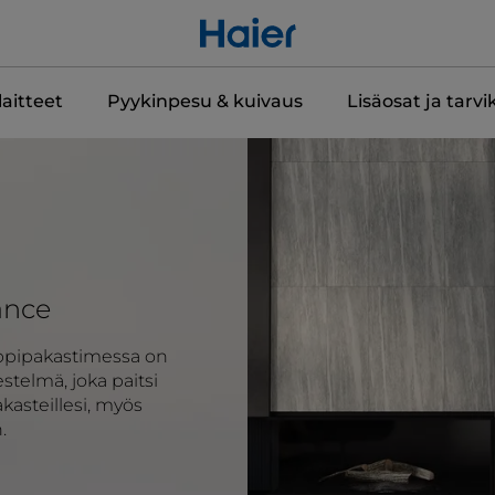
aitteet
Pyykinpesu & kuivaus
Lisäosat ja tarvi
lance
appipakastimessa on
stelmä, joka paitsi
asteillesi, myös
.