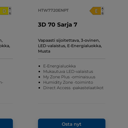
HTW7720ENPT
3D 70 Sarja 7
n,
Vapaasti sijoitettava, 3-ovinen,
okka,
LED-valaistus, E-Energialuokka,
Musta
a
E-Energialuokka
Mukautuva LED-valaistus
My Zone Plus -ominaisuus
n-
Humidity Zone -toiminto
Direct Access -pakastelaatikot
Osta nyt