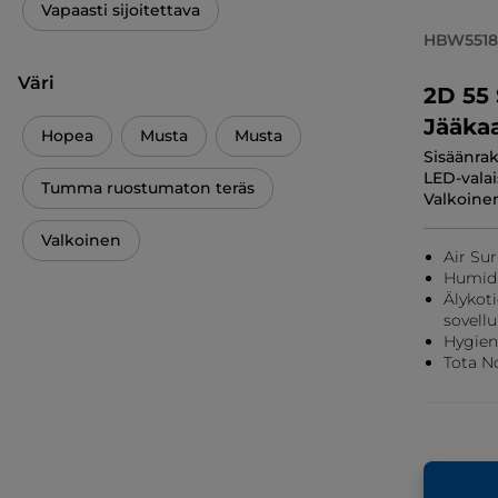
Vapaasti sijoitettava
HBW551
Väri
2D 55 
Jääka
Hopea
Musta
Musta
Sisäänrak
LED-valai
Tumma ruostumaton teräs
Valkoine
Valkoinen
Air Su
Humidi
Älykot
sovellu
Hygieni
Tota N