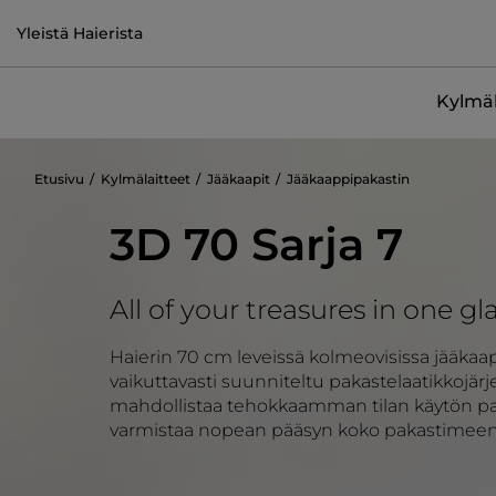
Yleistä Haierista
Kylmäl
Etusivu
Kylmälaitteet
Jääkaapit
Jääkaappipakastin
3D 70 Sarja 7
All of your treasures in one g
Haierin 70 cm leveissä kolmeovisissa jääka
vaikuttavasti suunniteltu pakastelaatikkojärje
mahdollistaa tehokkaamman tilan käytön pak
varmistaa nopean pääsyn koko pakastimeen