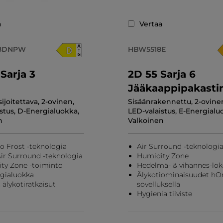
a
Vertaa
8DNPW
HBW5518E
Sarja 3
2D 55 Sarja 6
Jääkaappipakasti
sijoitettava, 2-ovinen,
Sisäänrakennettu, 2-ovine
stus, D-Energialuokka,
LED-valaistus, E-Energialu
n
Valkoinen
No Frost -teknologia
Air Surround -teknologi
Air Surround -teknologia
Humidity Zone
ty Zone -toiminto
Hedelmä- & vihannes-lok
gialuokka
Älykotiominaisuudet hO
 älykotiratkaisut
sovelluksella
Hygienia tiiviste