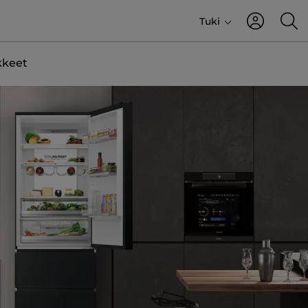
Tuki
kkeet