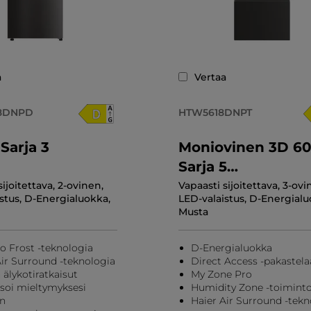
a
Vertaa
8DNPD
HTW5618DNPT
Sarja 3
Moniovinen 3D 6
Sarja 5
jääkaappipakasti
sijoitettava, 2-ovinen,
Vapaasti sijoitettava, 3-ovi
stus, D-Energialuokka,
LED-valaistus, D-Energialu
Musta
No Frost -teknologia
D-Energialuokka
Air Surround -teknologia
Direct Access -pakastela
 älykotiratkaisut
My Zone Pro
soi mieltymyksesi
Humidity Zone -toimint
n
Haier Air Surround -tekn