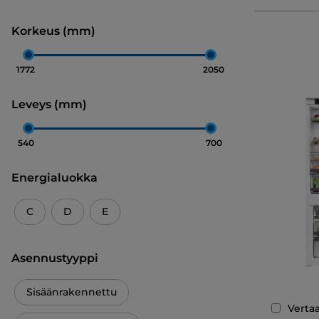
Korkeus (mm)
1772
2050
Leveys (mm)
540
700
Energialuokka
C
D
E
Asennustyyppi
Sisäänrakennettu
Verta