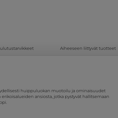
kulutustarvikkeet
Aiheeseen liittyvät tuotteet
 täydellisesti huippuluokan muotoilu ja ominaisuudet
 erikoisalueiden ansiosta, jotka pystyvät hallitsemaan
ppi.