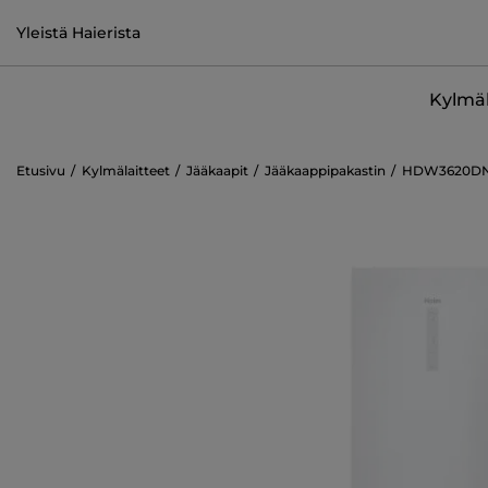
Yleistä Haierista
Kylmäl
Etusivu
Kylmälaitteet
Jääkaapit
Jääkaappipakastin
HDW3620D