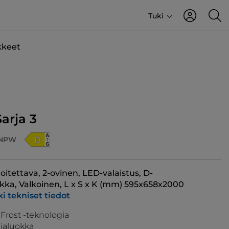
Tuki
kkeet
arja 3
NPW
joitettava, 2-ovinen, LED-valaistus, D-
kka, Valkoinen, L x S x K (mm) 595x658x2000
i tekniset tiedot
 Frost -teknologia
ialuokka