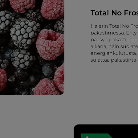
Total No Fro
Haierin Total No F
pakastimessa. Erit
pääsyn pakastimeen
aikana, näin suojat
energiankulutusta. 
sulattaa pakastinta