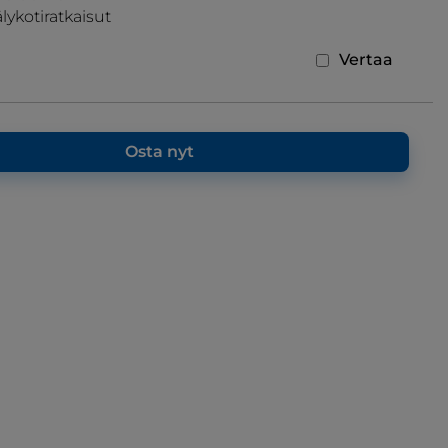
lykotiratkaisut
Vertaa
Osta nyt