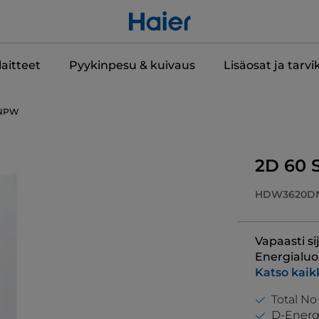
aitteet
Pyykinpesu & kuivaus
Lisäosat ja tarvi
NPW
2D 60 S
HDW3620D
Vapaasti si
Energialuo
Katso kaikk
Total No
D-Energ