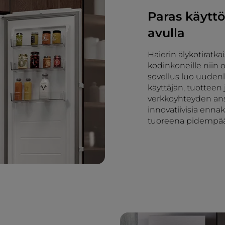
Paras käytt
avulla
Haierin älykotiratk
kodinkoneille niin 
sovellus luo uude
käyttäjän, tuotteen 
verkkoyhteyden ansi
innovatiivisia ennak
tuoreena pidempä