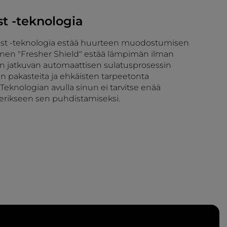
st -teknologia
rost -teknologia estää huurteen muodostumisen
yinen "Fresher Shield" estää lämpimän ilman
 jatkuvan automaattisen sulatusprosessin
en pakasteita ja ehkäisten tarpeetonta
Teknologian avulla sinun ei tarvitse enää
 erikseen sen puhdistamiseksi.