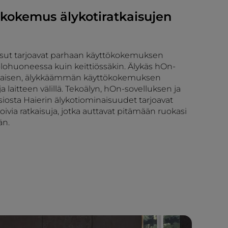
ökokemus älykotiratkaisujen
aisut tarjoavat parhaan käyttökokemuksen
olohuoneessa kuin keittiössäkin. Älykäs hOn-
nlaisen, älykkäämmän käyttökokemuksen
ja laitteen välillä. Tekoälyn, hOn-sovelluksen ja
osta Haierin älykotiominaisuudet tarjoavat
oivia ratkaisuja, jotka auttavat pitämään ruokasi
än.