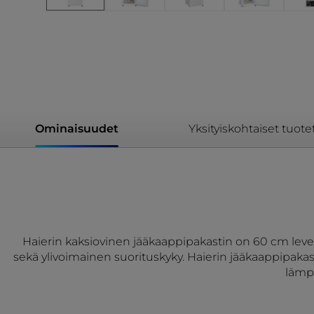
Ominaisuudet
Yksityiskohtaiset tuote
Haierin kaksiovinen jääkaappipakastin on 60 cm leveä
sekä ylivoimainen suorituskyky. Haierin jääkaappipakast
lämpö