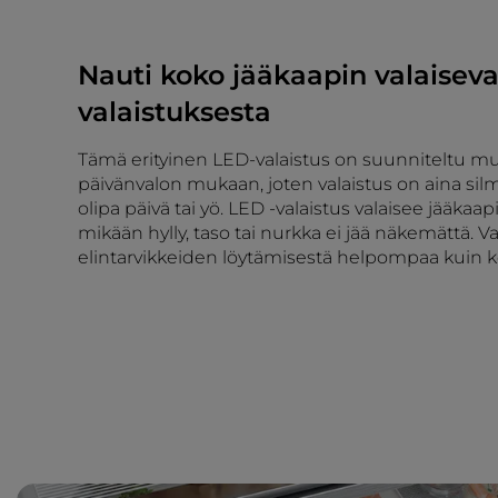
Nauti koko jääkaapin valaisev
valaistuksesta
Tämä erityinen LED-valaistus on suunniteltu
päivänvalon mukaan, joten valaistus on aina silmä
olipa päivä tai yö. LED -valaistus valaisee jääkaapi
mikään hylly, taso tai nurkka ei jää näkemättä. V
elintarvikkeiden löytämisestä helpompaa kuin 