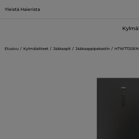
Yleistä Haierista
Kylmäl
Etusivu
Kylmälaitteet
Jääkaapit
Jääkaappipakastin
HTW7720EN