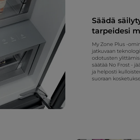
Säädä säilyt
tarpeidesi 
My Zone Plus -omin
jatkuvaan teknologi
odotusten ylittämi
säätää No Frost - jä
ja helposti kulloist
suoraan kosketuksel