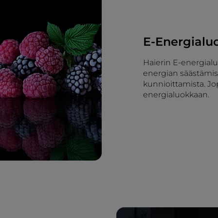
E-Energialu
Haierin E-energialu
energian säästämis
kunnioittamista. J
energialuokkaan.