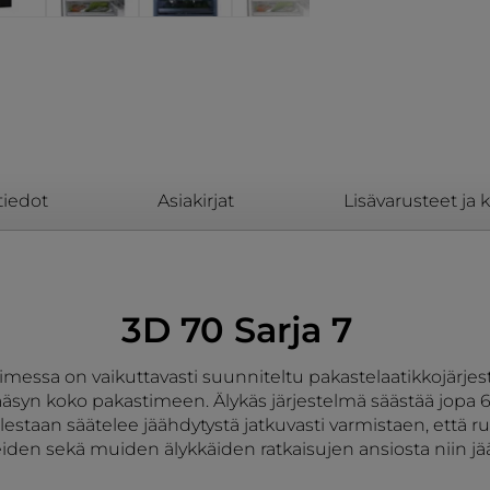
tiedot
Asiakirjat
Lisävarusteet ja 
3D 70 Sarja 7
messa on vaikuttavasti suunniteltu pakastelaatikkojärjes
ääsyn koko pakastimeen. Älykäs järjestelmä säästää jopa
aan ​​säätelee jäähdytystä jatkuvasti varmistaen, että ruo
ueiden sekä muiden älykkäiden ratkaisujen ansiosta niin j