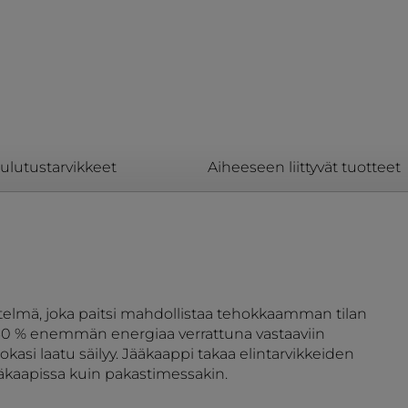
kulutustarvikkeet
Aiheeseen liittyvät tuotteet
telmä, joka paitsi mahdollistaa tehokkaamman tilan
 60 % enemmän energiaa verrattuna vastaaviin
kasi laatu säilyy. Jääkaappi takaa elintarvikkeiden
ääkaapissa kuin pakastimessakin.