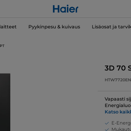
aitteet
Pyykinpesu & kuivaus
Lisäosat ja tarvi
PT
3D 70 S
HTW7720EN
Vapaasti si
Energialuo
Katso kaikk
E-Energ
Mukautu