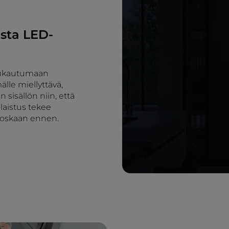
asta LED-
 mukautumaan
lle miellyttävä,
n sisällön niin, että
alaistus tekee
koskaan ennen.