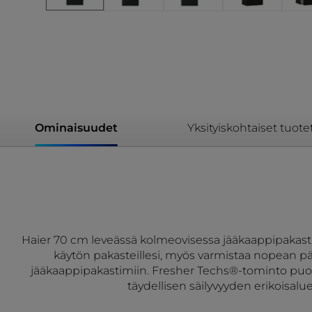
Ominaisuudet
Yksityiskohtaiset tuote
Haier 70 cm leveässä kolmeovisessa jääkaappipakasti
käytön pakasteillesi, myös varmistaa nopean p
jääkaappipakastimiin. Fresher Techs®-tominto puolest
täydellisen säilyvyyden erikoisal