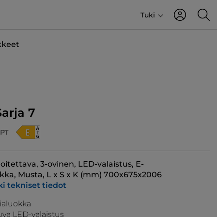
Tuki
kkeet
arja 7
PT
joitettava, 3-ovinen, LED-valaistus, E-
kka, Musta, L x S x K (mm) 700x675x2006
i tekniset tiedot
ialuokka
va LED-valaistus