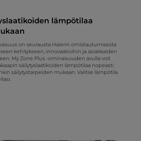
yslaatikoiden lämpötilaa
mukaan
aisuus on seurausta Haierin omistautumisesta
seen kehitykseen, innovaatioihin ja asiakkaiden
seen. My Zone Plus -ominaisuuden avulla voit
äkaapin säilytyslaatikoiden lämpötilaa nopeasti
enkin säilytystarpeiden mukaan. Valitse lämpötila
lasi.