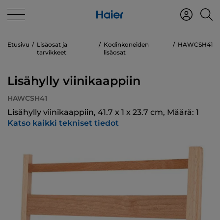
Etusivu
Lisäosat ja
Kodinkoneiden
HAWCSH41
tarvikkeet
lisäosat
Lisähylly viinikaappiin
HAWCSH41
Lisähylly viinikaappiin, 41.7 x 1 x 23.7 cm, Määrä: 1
Katso kaikki tekniset tiedot