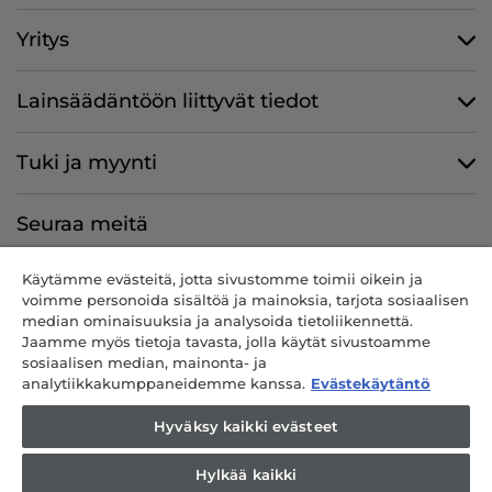
Yritys
Lainsäädäntöön liittyvät tiedot
Tuki ja myynti
Seuraa meitä
Käytämme evästeitä, jotta sivustomme toimii oikein ja
voimme personoida sisältöä ja mainoksia, tarjota sosiaalisen
median ominaisuuksia ja analysoida tietoliikennettä.
CANDY HOOVER GROUP S.r.I. – ainut osakkeenomistaja –
Jaamme myös tietoja tavasta, jolla käytät sivustoamme
REKISTERÖITY TOIMIPAIKKA: Via Comolli, 57 – 20861 Brugherio (MB)
sosiaalisen median, mainonta- ja
– Italia – HALLINNOLLISET TOIMIPAIKAT: Via Privata Eden Fumagalli
analytiikkakumppaneidemme kanssa.
Evästekäytäntö
snc – 20861 Brugherio (MB) ja Via Trento n. 20/A-22 – 20871 Vimercate
(MB) – Italia – Puh.: +39 039 2086 1 – Faksi: +39 039 2086 237 –
Hyväksy kaikki evästeet
Yhtiöpääoma 35 000 000,00 € täysin maksetut – Italian verokoodi ja
rekisterinro Milano-Monza-Brianza-Lodi 04666310158 – ALV-nro
Hylkää kaikki