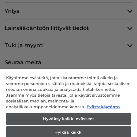
Yritys
Lainsäädäntöön liittyvät tiedot
Tuki ja myynti
Seuraa meitä
Käytämme evästeitä, jotta sivustomme toimii oikein ja
voimme personoida sisältöä ja mainoksia, tarjota sosiaalisen
median ominaisuuksia ja analysoida tietoliikennettä.
CANDY HOOVER GROUP S.r.I. – ainut osakkeenomistaja –
Jaamme myös tietoja tavasta, jolla käytät sivustoamme
REKISTERÖITY TOIMIPAIKKA: Via Comolli, 57 – 20861 Brugherio (MB)
sosiaalisen median, mainonta- ja
– Italia – HALLINNOLLISET TOIMIPAIKAT: Via Privata Eden Fumagalli
analytiikkakumppaneidemme kanssa.
Evästekäytäntö
snc – 20861 Brugherio (MB) ja Via Trento n. 20/A-22 – 20871 Vimercate
(MB) – Italia – Puh.: +39 039 2086 1 – Faksi: +39 039 2086 237 –
Hyväksy kaikki evästeet
Yhtiöpääoma 35 000 000,00 € täysin maksetut – Italian verokoodi ja
rekisterinro Milano-Monza-Brianza-Lodi 04666310158 – ALV-nro
Hylkää kaikki