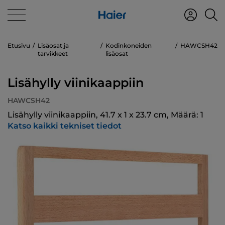
Etusivu
Lisäosat ja
Kodinkoneiden
HAWCSH42
tarvikkeet
lisäosat
Lisähylly viinikaappiin
HAWCSH42
Lisähylly viinikaappiin, 41.7 x 1 x 23.7 cm, Määrä: 1
Katso kaikki tekniset tiedot