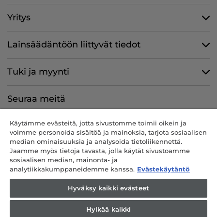
Yritys
Lainsäädäntöön liittyvät tiedot
Tuki ja myynti
Seuraa meitä
Käytämme evästeitä, jotta sivustomme toimii oikein ja
voimme personoida sisältöä ja mainoksia, tarjota sosiaalisen
median ominaisuuksia ja analysoida tietoliikennettä.
CANDY HOOVER GROUP S.r.I. – ainut osakkeenomistaja –
Jaamme myös tietoja tavasta, jolla käytät sivustoamme
REKISTERÖITY TOIMIPAIKKA: Via Comolli, 57 – 20861 Brugherio (MB)
sosiaalisen median, mainonta- ja
– Italia – HALLINNOLLISET TOIMIPAIKAT: Via Privata Eden Fumagalli
analytiikkakumppaneidemme kanssa.
Evästekäytäntö
snc – 20861 Brugherio (MB) ja Via Trento n. 20/A-22 – 20871 Vimercate
(MB) – Italia – Puh.: +39 039 2086 1 – Faksi: +39 039 2086 237 –
Hyväksy kaikki evästeet
Yhtiöpääoma 35 000 000,00 € täysin maksetut – Italian verokoodi ja
rekisterinro Milano-Monza-Brianza-Lodi 04666310158 – ALV-nro
Hylkää kaikki