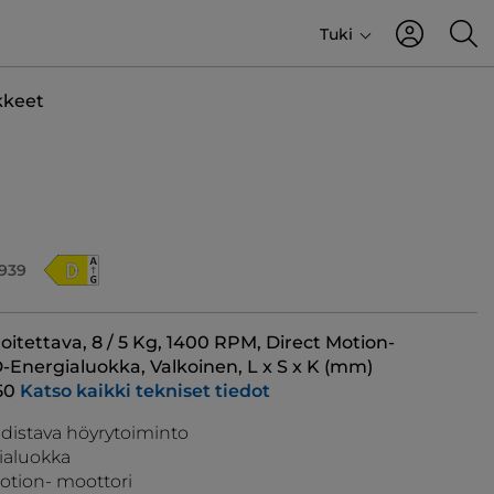
Tuki
kkeet
939
joitettava, 8 / 5 Kg, 1400 RPM, Direct Motion-
D-Energialuokka, Valkoinen, L x S x K (mm)
50
Katso kaikki tekniset tiedot
distava höyrytoiminto
ialuokka
otion- moottori