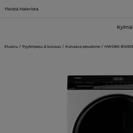
Yleistä Haierista
Kylmäl
Etusivu
Pyykinpesu & kuivaus
Kuivaava pesukone
HWD80-B1493