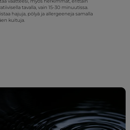
tää vaatteesi, myös herkimmät, erittäin
tiivisella tavalla, vain 15-30 minuutissa.
staa hajuja, pölyä ja allergeeneja samalla
äen kuituja.