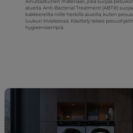
Ainutlaatuinen materiaali, joka suojaa pesuk
alueita. Anti-Bacterial Treatment (ABT®) suoj
bakteereilta niille herkillä alueilla, kuten pesu
luukun tiivisteessä. Käsittely tekee pesuohjel
hygieenisempiä.