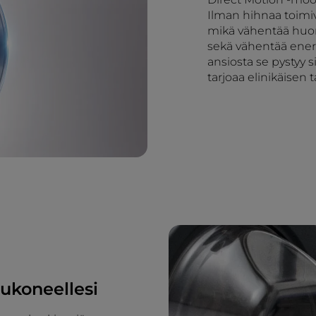
Ilman hihnaa toimi
mikä vähentää huoma
sekä vähentää energ
ansiosta se pystyy
tarjoaa elinikäisen 
sukoneellesi