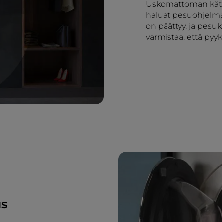
Uskomattoman kätevä
haluat pesuohjelma
on päättyy, ja pesu
varmistaa, että pyyk
us