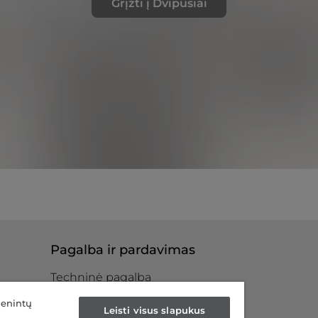
Grįžti į Dvipusiai
Pagalba ir pardavimas
Techninė pagalba
Kur mus rasti
menintų
ntras
Leisti visus slapukus