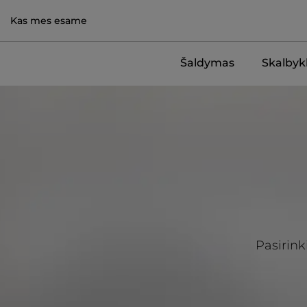
Kas mes esame
Šaldymas
Skalbykl
Pasirink