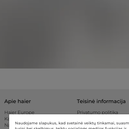
Apie haier
Teisinė informacija
Haier Europe
Privatumo politika
Kas mes esame
Slapukų politika
Naudojame slapukus, kad svetainė veiktų tinkamai, suas
Naujienlaiškis
Privatumo nuostatų ce
turinį bei skelbimus, teiktų socialinės medijos funkcijas ir