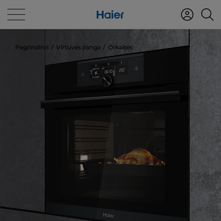
Pagrindinis
Virtuvės įranga
Orkaitės