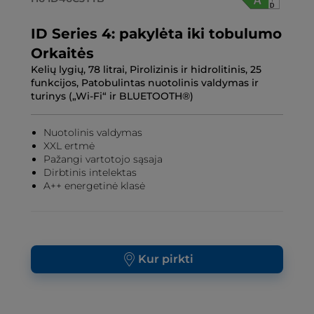
ID Series 4: pakylėta iki tobulumo
Orkaitės
Kelių lygių, 78 litrai, Pirolizinis ir hidrolitinis, 25
funkcijos, Patobulintas nuotolinis valdymas ir
turinys („Wi-Fi“ ir BLUETOOTH®)
Nuotolinis valdymas
XXL ertmė
Pažangi vartotojo sąsaja
Dirbtinis intelektas
A++ energetinė klasė
Kur pirkti