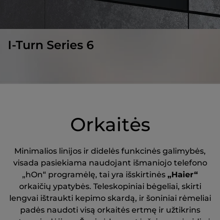
I-Turn Series 6
Orkaitės
Minimalios linijos ir didelės funkcinės galimybės,
visada pasiekiama naudojant išmaniojo telefono
„hOn“ programėlę, tai yra išskirtinės
„Haier“
orkaičių ypatybės. Teleskopiniai bėgeliai, skirti
lengvai ištraukti kepimo skardą, ir šoniniai rėmeliai
padės naudoti visą orkaitės ertmę ir užtikrins