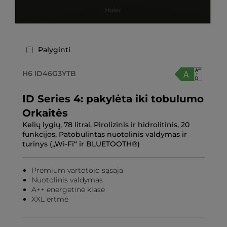
Palyginti
H6 ID46G3YTB
ID Series 4: pakylėta iki tobulumo
Orkaitės
Kelių lygių, 78 litrai, Pirolizinis ir hidrolitinis, 20
funkcijos, Patobulintas nuotolinis valdymas ir
turinys („Wi-Fi“ ir BLUETOOTH®)
Premium vartotojo sąsaja
Nuotolinis valdymas
A++ energetinė klasė
XXL ertmė