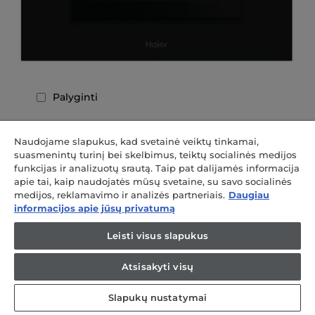
Palyginti
H6 ID2P3B3EHTB
Naudojame slapukus, kad svetainė veiktų tinkamai,
suasmenintų turinį bei skelbimus, teiktų socialinės medijos
ID Series 2 Orkaitės
funkcijas ir analizuotų srautą. Taip pat dalijamės informacija
Kelių lygių, 78 litrai, Hidrolizinis, 11 funkcijos,
apie tai, kaip naudojatės mūsų svetaine, su savo socialinės
Patobulintas nuotolinis valdymas ir turinys („Wi-
medijos, reklamavimo ir analizės partneriais.
Daugiau
Fi“ ir BLUETOOTH®)
informacijos apie jūsų privatumą
Leisti visus slapukus
XXL ertmė
Mėgstamiausia funkcija
Atsisakyti visų
Pažangi naudotojo sąsaja
Nuotolinis valdymas
A++ energetinė klasė
Slapukų nustatymai