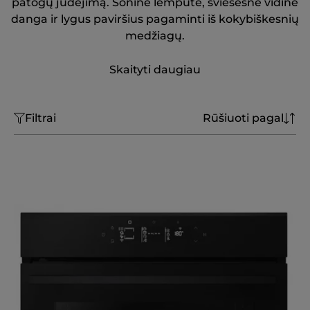
patogų judėjimą. Šoninė lemputė, šviesesnė vidinė
danga ir lygus paviršius pagaminti iš kokybiškesnių
medžiagų.
Skaityti daugiau
Filtrai
Rūšiuoti pagal