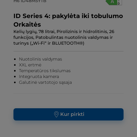
H6 ID48M5YTB
ID Series 4: pakylėta iki tobulumo
Orkaitės
Kelių lygių, 78 litrai, Pirolizinis ir hidrolitinis, 26
funkcijos, Patobulintas nuotolinis valdymas ir
turinys („Wi-Fi“ ir BLUETOOTH®)
Nuotolinis valdymas
XXL ertmė
Temperatūros tikslumas
Integruota kamera
Galutinė vartotojo sąsaja
Kur pirkti