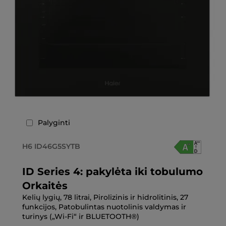
Palyginti
H6 ID46G5SYTB
ID Series 4: pakylėta iki tobulumo
Orkaitės
Kelių lygių, 78 litrai, Pirolizinis ir hidrolitinis, 27
funkcijos, Patobulintas nuotolinis valdymas ir
turinys („Wi-Fi“ ir BLUETOOTH®)