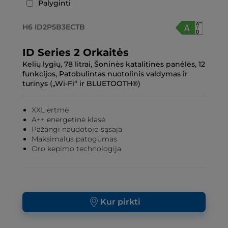
Palyginti
H6 ID2P5B3ECTB
ID Series 2 Orkaitės
Kelių lygių, 78 litrai, Šoninės katalitinės panėlės, 12
funkcijos, Patobulintas nuotolinis valdymas ir
turinys („Wi-Fi“ ir BLUETOOTH®)
XXL ertmė
A++ energetinė klasė
Pažangi naudotojo sąsaja
Maksimalus patogumas
Oro kepimo technologija
Kur pirkti