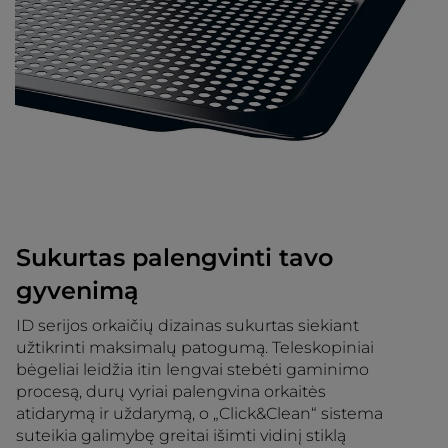
Sukurtas palengvinti tavo
gyvenimą
ID serijos orkaičių dizainas sukurtas siekiant
užtikrinti maksimalų patogumą. Teleskopiniai
bėgeliai leidžia itin lengvai stebėti gaminimo
procesą, durų vyriai palengvina orkaitės
atidarymą ir uždarymą, o „Click&Clean“ sistema
suteikia galimybę greitai išimti vidinį stiklą