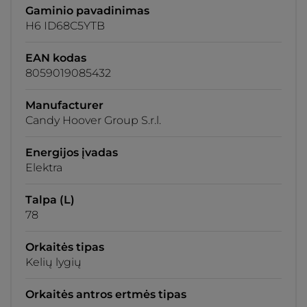
Gaminio pavadinimas
H6 ID68C5YTB
EAN kodas
8059019085432
Manufacturer
Candy Hoover Group S.r.l.
Energijos įvadas
Elektra
Talpa (L)
78
Orkaitės tipas
Kelių lygių
Orkaitės antros ertmės tipas