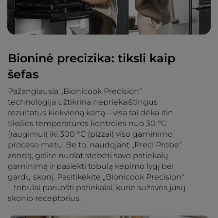
Bioninė precizika: tiksli kaip
šefas
Pažangiausia „Bionicook Precision“
technologija užtikrina nepriekaištingus
rezultatus kiekvieną kartą – visa tai dėka itin
tikslios temperatūros kontrolės nuo 30 °C
(raugimui) iki 300 °C (pizzai) viso gaminimo
proceso metu. Be to, naudojant „Preci Probe“
zondą, galite nuolat stebėti savo patiekalų
gaminimą ir pasiekti tobulą kepimo lygį bei
gardų skonį. Pasitikėkite „Bionicook Precision“
– tobulai paruošti patiekalai, kurie sužavės jūsų
skonio receptorius.