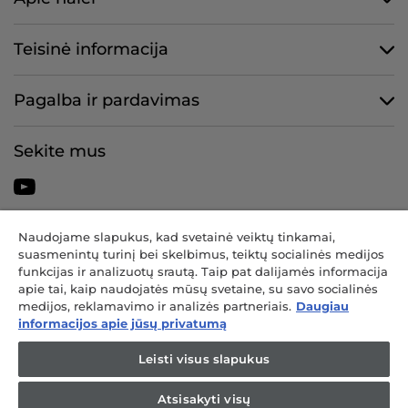
Teisinė informacija
Pagalba ir pardavimas
Sekite mus
Naudojame slapukus, kad svetainė veiktų tinkamai,
„CANDY HOOVER GROUP S.r.I.“ – vienasmenė bendrovė –
suasmenintų turinį bei skelbimus, teiktų socialinės medijos
REGISTRUOTA BUVEINĖ: Via Comolli, 57 – 20861 Brugerijas (MB) –
funkcijas ir analizuotų srautą. Taip pat dalijamės informacija
Italija – ADMINISTRACIJOS BUVEINĖS: Via Privata Eden Fumagalli
apie tai, kaip naudojatės mūsų svetaine, su savo socialinės
snc – 20861 Brugerijas (MB) ir Via Trento n. 20/A-22 – 20871 Vimercate
medijos, reklamavimo ir analizės partneriais.
Daugiau
(MB) – Italija – Tel.: +39.039.2086.1 – Faks.: +39.039.2086.237 – Įmonės
informacijos apie jūsų privatumą
kapitalas 35 000 000,00 € (visas sumokėtas) – Mokesčių mokėtojo
kodas ir Registracijos Milano-Moncos-Brianzos-Lodžio įmonių
Leisti visus slapukus
registre Nr. 04666310158 – PVM mokėtojo kodas 00786860965 – REA
(ekonominio ir administracinio indekso) numeris: MB-1033934 –
Atsisakyti visų