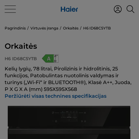
Pagrindinis
Virtuvės įranga
Orkaitės
H6 ID68C5YTB
Orkaitės
H6 ID68C5YTB
Kelių lygių, 78 litrai, Pirolizinis ir hidrolitinis, 25
funkcijos, Patobulintas nuotolinis valdymas ir
turinys („Wi-Fi“ ir BLUETOOTH®), Klasė A++, Juoda,
P X G X A (mm) 595X595X568
Peržiūrėti visas technines specifikacijas