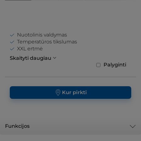
Nuotolinis valdymas
Temperatūros tikslumas
XXL ertmė
Skaityti daugiau
Palyginti
Kur pirkti
Funkcijos