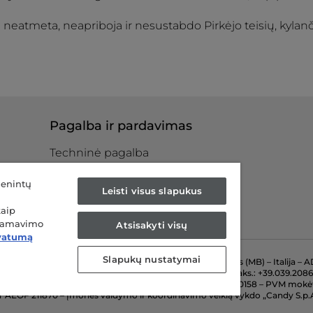
i neatmeta, neapriboja ir nesustabdo Pirkėjo teisių, kylanč
Pagalba ir pardavimas
Techninė pagalba
Kur mus rasti
ntras
menintų
Leisti visus slapukus
imas
kaip
klamavimo
Atsisakyti visų
ivatumą
Slapukų nustatymai
GISTRUOTA BUVEINĖ: Via Comolli, 57 – 20861 Brugerijas (MB) – Italija –
2 – 20871 Vimercate (MB) – Italija – Tel.: +39.039.2086.1 – Faks.: +39.039.20
ilano-Moncos-Brianzos-Lodžio įmonių registre Nr. 04666310158 – PVM mok
IT AEOF 211870 – Įmonės valdymo ir koordinavimo veiklą vykdo „Candy S.p.