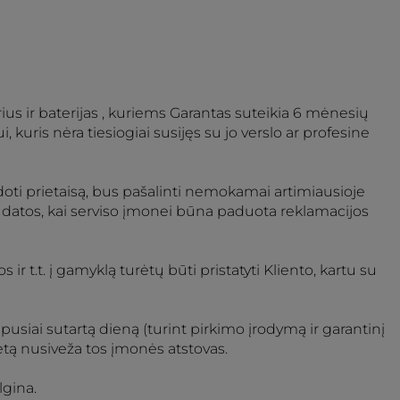
rius ir baterijas , kuriems Garantas suteikia 6 mėnesių
, kuris nėra tiesiogiai susijęs su jo verslo ar profesine
doti prietaisą, bus pašalinti nemokamai artimiausioje
datos, kai serviso įmonei būna paduota reklamacijos
 ir t.t. į gamyklą turėtų būti pristatyti Kliento, kartu su
bipusiai sutartą dieną (turint pirkimo įrodymą ir garantinį
ietą nusiveža tos įmonės atstovas.
lgina.