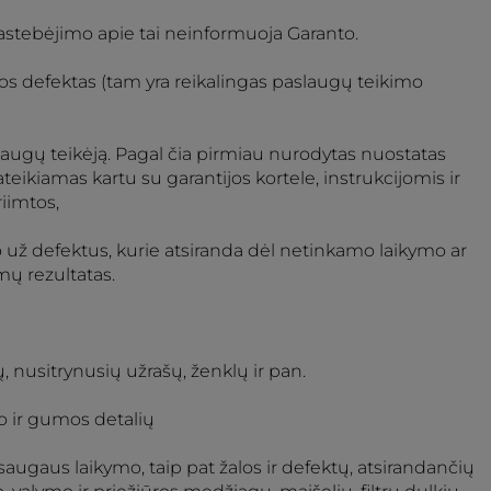
pastebėjimo apie tai neinformuoja Garanto.
los defektas (tam yra reikalingas paslaugų teikimo
aslaugų teikėją. Pagal čia pirmiau nurodytas nuostatas
eikiamas kartu su garantijos kortele, instrukcijomis ir
riimtos,
o už defektus, kurie atsiranda dėl netinkamo laikymo ar
mų rezultatas.
nusitrynusių užrašų, ženklų ir pan.
lo ir gumos detalių
augaus laikymo, taip pat žalos ir defektų, atsirandančių