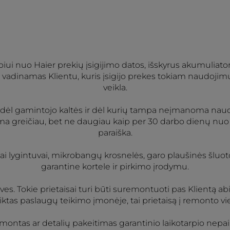
arpiui nuo Haier prekių įsigijimo datos, išskyrus akumuliato
uo, vadinamas Klientu, kuris įsigijo prekes tokiam naudojimui
veikla.
radę dėl gamintojo kaltės ir dėl kurių tampa neįmanoma nau
ma greičiau, bet ne daugiau kaip per 30 darbo dienų nuo 
paraiška.
niai lygintuvai, mikrobangų krosnelės, garo plaušinės šluotos
garantine kortele ir pirkimo įrodymu.
tuves. Tokie prietaisai turi būti suremontuoti pas Klientą a
tliktas paslaugų teikimo įmonėje, tai prietaisą į remonto v
montas ar detalių pakeitimas garantinio laikotarpio nepai