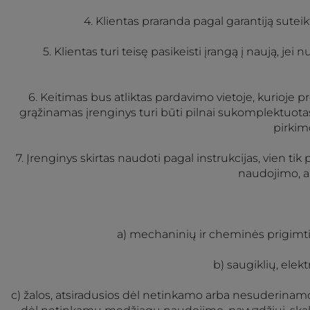
4. Klientas praranda pagal garantiją sute
5. Klientas turi teisę pasikeisti įrangą į naują,
6. Keitimas bus atliktas pardavimo vietoje, kurioje p
grąžinamas įrenginys turi būti pilnai sukomplektuotas,
pirkimo
7. Įrenginys skirtas naudoti pagal instrukcijas, vien 
naudojimo, ar
a) mechaninių ir cheminės prigimti
b) saugiklių, elek
c) žalos, atsiradusios dėl netinkamo arba nesuderinamo 