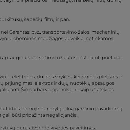
valymo ir priežiūros medžiagų, maišelių, filtrų dulkių
rkštukų, šepečių, filtrų ir pan.
, nei Garantas: pvz., transportavimo žalos, mechaninių
, potvynio, cheminės medžiagos poveikio, netinkamos
nti apsauginius pervežimo užraktus, instaliuoti prietaiso
i – elektrinės, dujinės viryklės, keraminės plokštės ir
 dujų prijungimas, elektros ir dujų nuotėkių apsaugos
galiojanti. Šie darbai yra apmokami, kaip už atskiras
nai sutarties formoje nurodytą pilną gaminio pavadinimą.
gali būti pripažinta negaliojančia.
ldytuvų durų atvėrimo krypties pakeitimas.