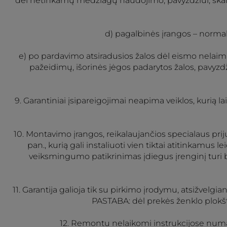
dėl netinkamų medžiagų naudojimo, pavyzdžiui, skalbim
d) pagalbinės įrangos – normali
e) po pardavimo atsiradusios žalos dėl eismo nelaimių
pažeidimų, išorinės jėgos padarytos žalos, pavyzdž
9. Garantiniai įsipareigojimai neapima veiklos, kurią la
10. Montavimo įrangos, reikalaujančios specialaus prij
pan., kurią gali instaliuoti vien tiktai atitinkamus
veiksmingumo patikrinimas įdiegus įrenginį turi būti
11. Garantija galioja tik su pirkimo įrodymu, atsižvelg
PASTABA: dėl prekės ženklo plokštė
12. Remontu nelaikomi instrukcijose numat