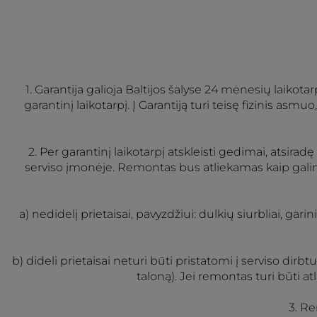
1. Garantija galioja Baltijos šalyse 24 mėnesių laikot
garantinį laikotarpį. Į Garantiją turi teisę fizinis asm
2. Per garantinį laikotarpį atskleisti gedimai, atsi
serviso įmonėje. Remontas bus atliekamas kaip gali
a) nedidelį prietaisai, pavyzdžiui: dulkių siurbliai, gari
b) dideli prietaisai neturi būti pristatomi į serviso dirb
taloną). Jei remontas turi būti a
3. Re