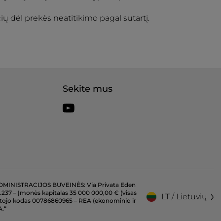
ių dėl prekės neatitikimo pagal sutartį.
Sekite mus
 ADMINISTRACIJOS BUVEINĖS: Via Privata Eden
86.237 – Įmonės kapitalas 35 000 000,00 € (visas
LT / Lietuvių
ėtojo kodas 00786860965 – REA (ekonominio ir
A.“