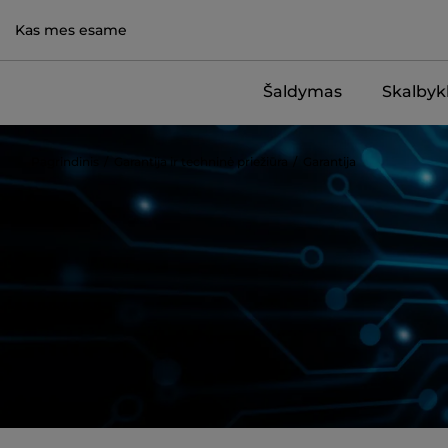
Kas mes esame
Šaldymas
Skalbykl
Pagrindinis
Garantija ir techninė priežiūra
Garantija