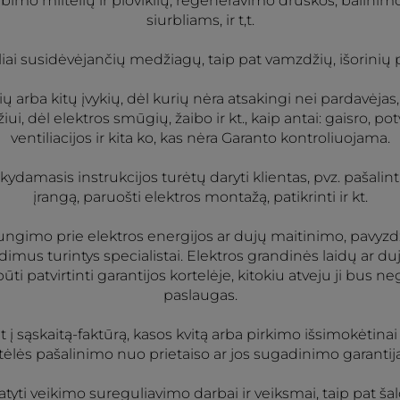
o miltelių ir ploviklių, regeneravimo druskos, balinimo, 
siurbliams, ir t,t.
ai susidėvėjančių medžiagų, taip pat vamzdžių, išorinių pu
 arba kitų įvykių, dėl kurių nėra atsakingi nei pardavėjas
iui, dėl elektros smūgių, žaibo ir kt., kaip antai: gaisro
ventiliacijos ir kita ko, kas nėra Garanto kontroliuojama.
ikydamasis instrukcijos turėtų daryti klientas, pvz. pašali
įrangą, paruošti elektros montažą, patikrinti ir kt.
ungimo prie elektros energijos ar dujų maitinimo, pavyzdžiu
 leidimus turintys specialistai. Elektros grandinės laidų ar
 patvirtinti garantijos kortelėje, kitokiu atveju ji bus ne
paslaugas.
iant į sąskaitą-faktūrą, kasos kvitą arba pirkimo išsimokėti
lės pašalinimo nuo prietaiso ar jos sugadinimo garantija 
yti veikimo sureguliavimo darbai ir veiksmai, taip pat ša