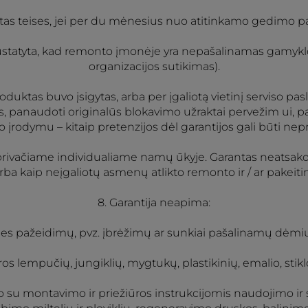
iktas teises, jei per du mėnesius nuo atitinkamo gedimo 
 jei nustatyta, kad remonto įmonėje yra nepašalinamas gamyk
organizacijos sutikimas).
roduktas buvo įsigytas, arba per įgaliotą vietinį serviso p
 panaudoti originalūs blokavimo užraktai pervežim ui, pat
 įrodymu – kitaip pretenzijos dėl garantijos gali būti nep
tik privačiame individualiame namų ūkyje. Garantas neatsak
ba kaip neįgaliotų asmenų atlikto remonto ir / ar pakeiti
8. Garantija neapima:
es pažeidimų, pvz. įbrėžimų ar sunkiai pašalinamų dėmių, 
tros lempučių, jungiklių, mygtukų, plastikinių, emalio, stik
su montavimo ir priežiūros instrukcijomis naudojimo ir s