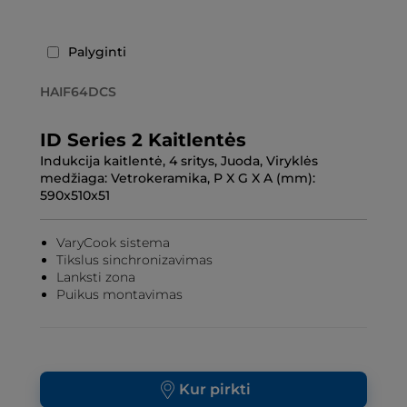
Palyginti
HAIF64DCS
ID Series 2 Kaitlentės
Indukcija kaitlentė, 4 sritys, Juoda, Viryklės
medžiaga: Vetrokeramika, P X G X A (mm):
590x510x51
VaryCook sistema
Tikslus sinchronizavimas
Lanksti zona
Puikus montavimas
Kur pirkti