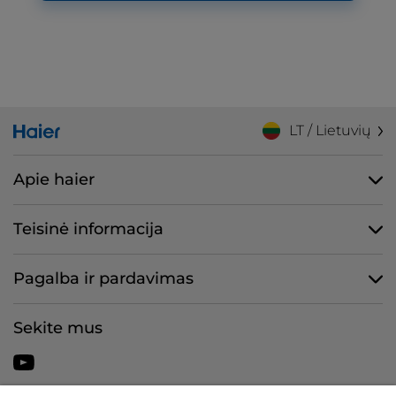
LT / Lietuvių
Apie haier
Teisinė informacija
Pagalba ir pardavimas
Sekite mus