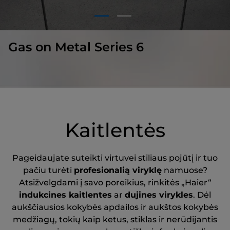
1
2
Gas on Metal Series 6
Kaitlentės
Pageidaujate suteikti virtuvei stiliaus pojūtį ir tuo
pačiu turėti
profesionalią viryklę
namuose?
Atsižvelgdami į savo poreikius, rinkitės „Haier“
indukcines kaitlentes
ar
dujines virykles
. Dėl
aukščiausios kokybės apdailos ir aukštos kokybės
medžiagų, tokių kaip ketus, stiklas ir nerūdijantis