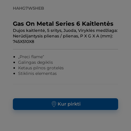
HAHG7W5HEB
Gas On Metal Series 6 Kaitlentės
Dujos kaitlentė, 5 sritys, Juoda, Viryklės medžiaga:
Nerūdijantysis plienas / plienas, P X G X A (mm):
745X510X8
„Preci flame“
Galingas degiklis
Ketaus pilnos grotelės
Stiklinis elementas
Kur pirkti