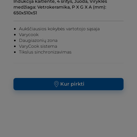
Indukcija kaitlentė, 4 sritys, Juoda, Viryklės
Kaitlentės
medžiaga: Vetrokeramika, P X G X A (mm):
650x510x51
Aukščiausios kokybės vartotojo sąsaja
Varycook
Daugiazonių zona
VaryCook sistema
Tikslus sinchronizavimas
Kur pirkti