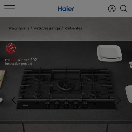
Pagrindinis
Virtuvės įranga
Kaitlentės