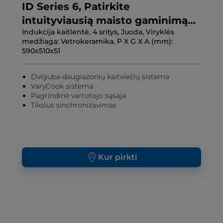
ID Series 6, Patirkite
intuityviausią maisto gaminimą
Indukcija kaitlentė, 4 sritys, Juoda, Viryklės
Kaitlentės
medžiaga: Vetrokeramika, P X G X A (mm):
590x510x51
Dviguba daugiazonių kaitviečių sistema
VaryCook sistema
Pagrindinė vartotojo sąsaja
Tikslus sinchronizavimas
Kur pirkti