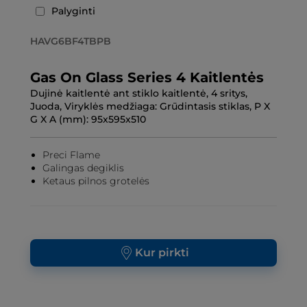
Palyginti
HAVG6BF4TBPB
Gas On Glass Series 4 Kaitlentės
Dujinė kaitlentė ant stiklo kaitlentė, 4 sritys,
Juoda, Viryklės medžiaga: Grūdintasis stiklas, P X
G X A (mm): 95x595x510
Preci Flame
Galingas degiklis
Ketaus pilnos grotelės
Kur pirkti