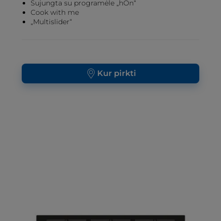
Sujungta su programėle „hOn“
Cook with me
„Multislider“
Kur pirkti