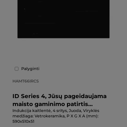
Palyginti
HAMT66IRCS
ID Series 4, Jūsų pageidaujama
maisto gaminimo patirtis
Indukcija kaitlentė, 4 sritys, Juoda, Viryklės
Kaitlentės
medžiaga: Vetrokeramika, P X G X A (mm):
590x510x51