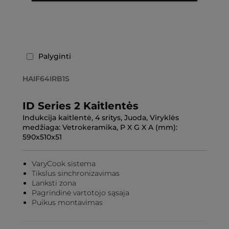
Palyginti
HAIF64IRB1S
ID Series 2 Kaitlentės
Indukcija kaitlentė, 4 sritys, Juoda, Viryklės
medžiaga: Vetrokeramika, P X G X A (mm):
590x510x51
VaryCook sistema
Tikslus sinchronizavimas
Lanksti zona
Pagrindinė vartotojo sąsaja
Puikus montavimas