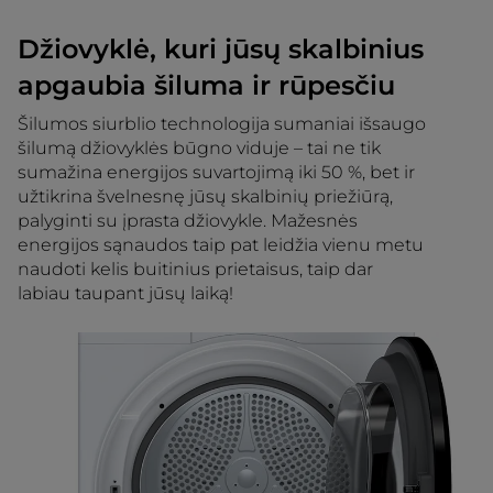
Džiovyklė, kuri jūsų skalbinius
apgaubia šiluma ir rūpesčiu
Šilumos siurblio technologija sumaniai išsaugo
šilumą džiovyklės būgno viduje – tai ne tik
sumažina energijos suvartojimą iki 50 %, bet ir
užtikrina švelnesnę jūsų skalbinių priežiūrą,
palyginti su įprasta džiovykle. Mažesnės
energijos sąnaudos taip pat leidžia vienu metu
naudoti kelis buitinius prietaisus, taip dar
labiau taupant jūsų laiką!