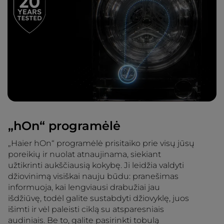
„hOn“ programėlė
„Haier hOn“ programėlė prisitaiko prie visų jūsų
poreikių ir nuolat atnaujinama, siekiant
užtikrinti aukščiausią kokybę. Ji leidžia valdyti
džiovinimą visiškai nauju būdu: pranešimas
informuoja, kai lengviausi drabužiai jau
išdžiūvę, todėl galite sustabdyti džiovyklę, juos
išimti ir vėl paleisti ciklą su atsparesniais
audiniais. Be to, galite pasirinkti tobulą