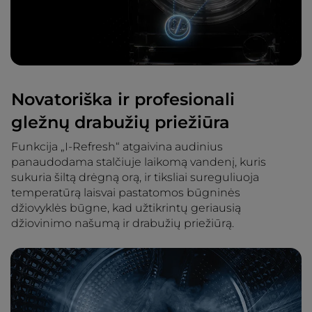
Novatoriška ir profesionali
gležnų drabužių priežiūra
Funkcija „I-Refresh“ atgaivina audinius
panaudodama stalčiuje laikomą vandenį, kuris
sukuria šiltą drėgną orą, ir tiksliai sureguliuoja
temperatūrą laisvai pastatomos būgninės
džiovyklės būgne, kad užtikrintų geriausią
džiovinimo našumą ir drabužių priežiūrą.