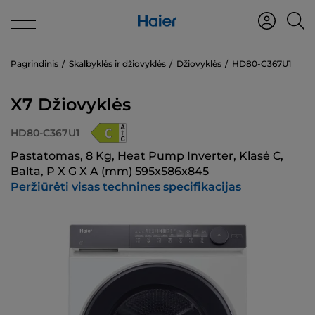
Pagrindinis
Skalbyklės ir džiovyklės
Džiovyklės
HD80-C367U1
X7 Džiovyklės
HD80-C367U1
Pastatomas, 8 Kg, Heat Pump Inverter, Klasė C,
Balta, P X G X A (mm) 595x586x845
Peržiūrėti visas technines specifikacijas