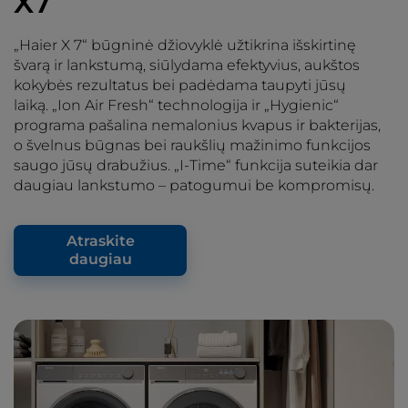
X7
„Haier X 7“ būgninė džiovyklė užtikrina išskirtinę
švarą ir lankstumą, siūlydama efektyvius, aukštos
kokybės rezultatus bei padėdama taupyti jūsų
laiką. „Ion Air Fresh“ technologija ir „Hygienic“
programa pašalina nemalonius kvapus ir bakterijas,
o švelnus būgnas bei raukšlių mažinimo funkcijos
saugo jūsų drabužius. „I-Time“ funkcija suteikia dar
daugiau lankstumo – patogumui be kompromisų.
Atraskite
daugiau