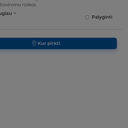
iovinimo rizikos
augiau
Palyginti
Kur pirkti