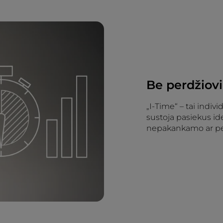
Be perdžiovi
„I-Time“ – tai indivi
sustoja pasiekus id
nepakankamo ar per