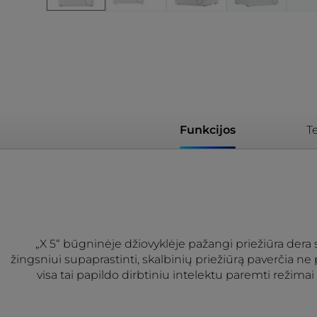
Funkcijos
T
„X 5“ būgninėje džiovyklėje pažangi priežiūra dera
žingsniui supaprastinti, skalbinių priežiūrą paverčia n
visa tai papildo dirbtiniu intelektu paremti režimai