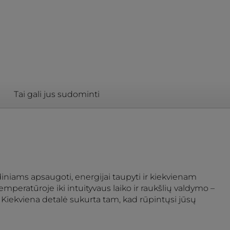
Tai gali jus sudominti
iniams apsaugoti, energijai taupyti ir kiekvienam
peratūroje iki intuityvaus laiko ir raukšlių valdymo –
į. Kiekviena detalė sukurta tam, kad rūpintųsi jūsų