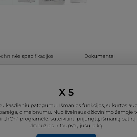
echninės specifikacijos
Dokumentai
X 5
 su kasdieniu patogumu. Išmanios funkcijos, sukurtos aud
e pareiga, o malonumu. Nuo švelnaus džiovinimo žemoje tem
 ir „hOn“ programėlė, suteikianti prijungtą, išmanią patirt
drabužiais ir taupytų jūsų laiką.