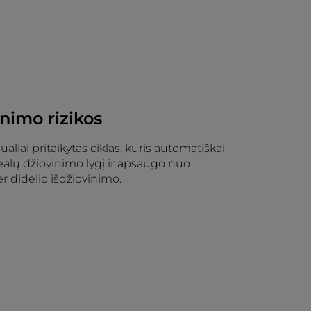
nimo rizikos
dualiai pritaikytas ciklas, kuris automatiškai
ealų džiovinimo lygį ir apsaugo nuo
 didelio išdžiovinimo.