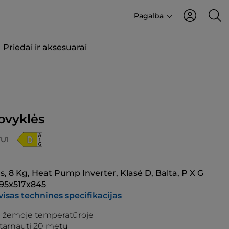
Pagalba
Priedai ir aksesuarai
ovyklės
U1
, 8 Kg, Heat Pump Inverter, Klasė D, Balta, P X G
95x517x845
visas technines specifikacijas
a žemoje temperatūroje
tarnauti 20 metų