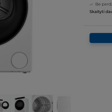
Be perdž
Skaityti d