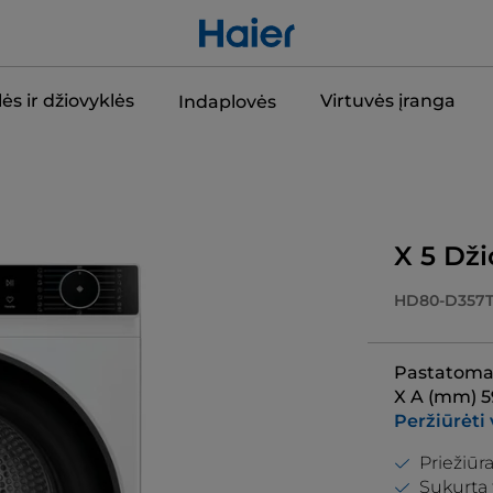
ės ir džiovyklės
Virtuvės įranga
Indaplovės
X 5 Dži
HD80-D357T
Pastatomas
X A (mm) 5
Peržiūrėti 
Priežiūr
Sukurta 