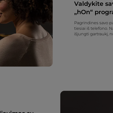
Valdykite sa
„hOn“ prog
Pagrindines savo pa
tiesiai iš telefono.
išjungti gartraukį, n