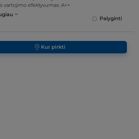
s vartojimo efektyvumas: A++
augiau
Palyginti
Kur pirkti