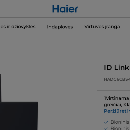
ės ir džiovyklės
Virtuvės įranga
Indaplovės
ID Link
HADG6CBS4
Tvirtinama p
greičiai, K
Peržiūrėti 
Bioninis
Bioninis