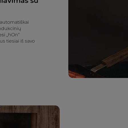
liavimas su
i automatiškai
indukcinių
esi „hOn“
s tiesiai iš savo