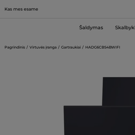
Kas mes esame
Šaldymas
Skalbykl
Pagrindinis
Virtuvės įranga
Gartraukiai
HADG6CBS4BWIFI