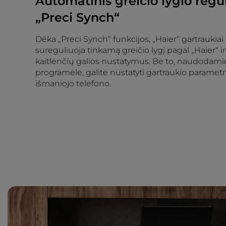
Automatinis greičio lygio regu
„Preci Synch“
Dėka „Preci Synch“ funkcijos, „Haier“ gartraukia
sureguliuoja tinkamą greičio lygį pagal „Haier“ 
kaitlenčių galios nustatymus. Be to, naudodami
programėle, galite nustatyti gartraukio parametru
išmaniojo telefono.