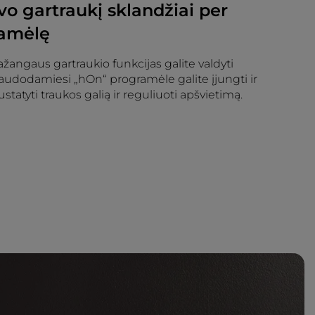
vo gartraukį sklandžiai per
ramėlę
žangaus gartraukio funkcijas galite valdyti
 Naudodamiesi „hOn“ programėle galite įjungti ir
ustatyti traukos galią ir reguliuoti apšvietimą.