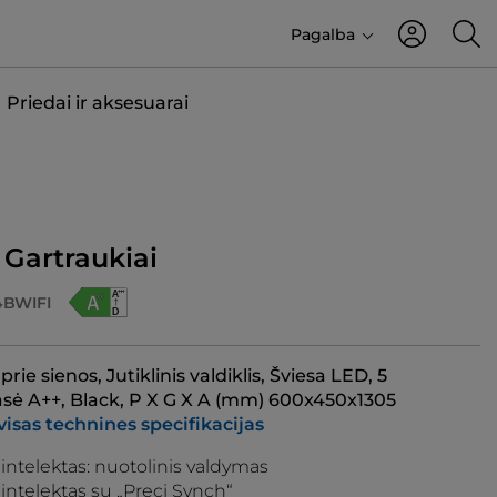
Pagalba
Priedai ir aksesuarai
 Gartraukiai
BWIFI
rie sienos, Jutiklinis valdiklis, Šviesa LED, 5
lasė A++, Black, P X G X A (mm) 600x450x1305
visas technines specifikacijas
 intelektas: nuotolinis valdymas
 intelektas su „Preci Synch“