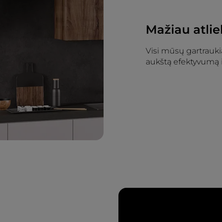
Mažiau atli
Visi mūsų gartraukia
aukštą efektyvumą 