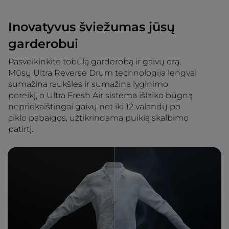
Inovatyvus šviežumas jūsų
garderobui
Pasveikinkite tobulą garderobą ir gaivų orą.
Mūsų Ultra Reverse Drum technologija lengvai
sumažina raukšles ir sumažina lyginimo
poreikį, o Ultra Fresh Air sistema išlaiko būgną
nepriekaištingai gaivų net iki 12 valandų po
ciklo pabaigos, užtikrindama puikią skalbimo
patirtį.