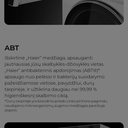
ABT
Išskirtinė „Haier“ medžiaga, apsauganti
jautriausias jūsų skalbyklės-džiovyklės vietas.
„Haier“ antibakterinis apdorojimas (ABT®)*
apsaugo nuo pelėsio ir bakterijų susidarymo
pažeidžiamose vietose, pavyzdžiui, durų
tarpinėje, ir užtikrina daugiau nei 99,99 %
higieniškesnį skalbimo ciklą.
*Durų tarpinėje yra biocidinio priedo cinko piritiono pagrindu,
naudojamo mikroorganizmų augimui medžiagos paviršiuje
slopinti.