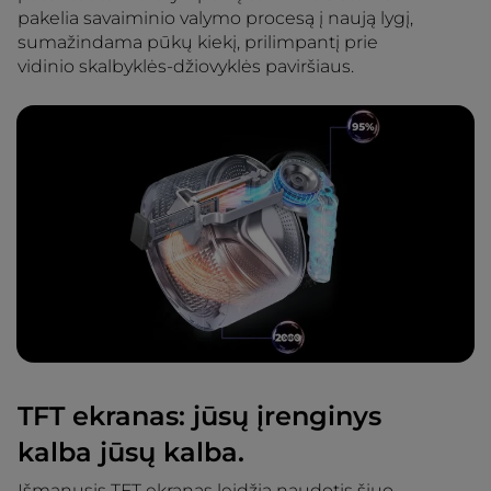
pakelia savaiminio valymo procesą į naują lygį,
sumažindama pūkų kiekį, prilimpantį prie
vidinio skalbyklės-džiovyklės paviršiaus.
TFT ekranas: jūsų įrenginys
kalba jūsų kalba.
Išmanusis TFT ekranas leidžia naudotis šiuo