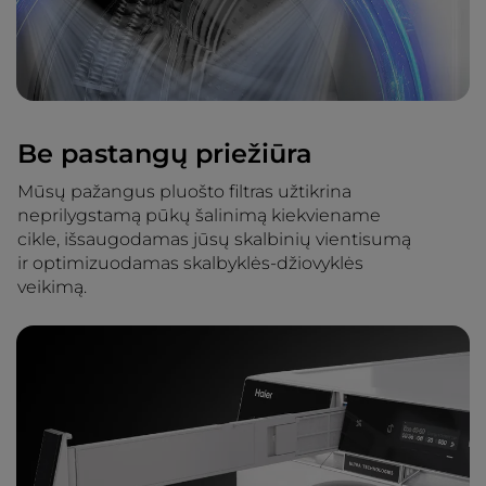
Be pastangų priežiūra
Mūsų pažangus pluošto filtras užtikrina
neprilygstamą pūkų šalinimą kiekviename
cikle, išsaugodamas jūsų skalbinių vientisumą
ir optimizuodamas skalbyklės-džiovyklės
veikimą.