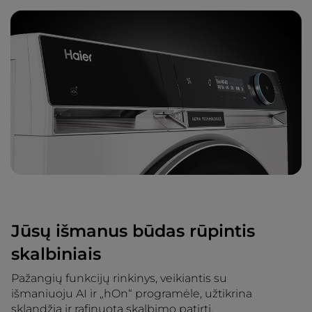
Jūsų išmanus būdas rūpintis
skalbiniais
Pažangių funkcijų rinkinys, veikiantis su
išmaniuoju AI ir „hOn“ programėle, užtikrina
sklandžią ir rafinuotą skalbimo patirtį.