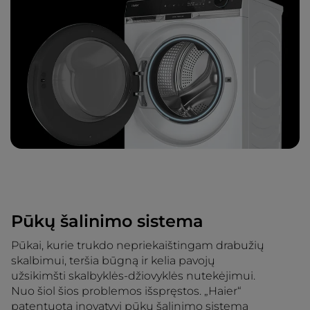
Pūkų šalinimo sistema
Pūkai, kurie trukdo nepriekaištingam drabužių
skalbimui, teršia būgną ir kelia pavojų
užsikimšti skalbyklės-džiovyklės nutekėjimui.
Nuo šiol šios problemos išspręstos. „Haier“
patentuota inovatyvi pūkų šalinimo sistema