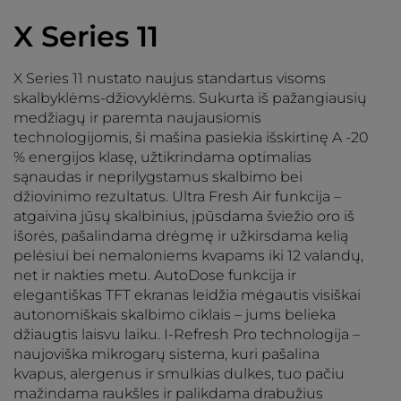
X Series 11
X Series 11 nustato naujus standartus visoms
skalbyklėms-džiovyklėms. Sukurta iš pažangiausių
medžiagų ir paremta naujausiomis
technologijomis, ši mašina pasiekia išskirtinę A -20
% energijos klasę, užtikrindama optimalias
sąnaudas ir neprilygstamus skalbimo bei
džiovinimo rezultatus. Ultra Fresh Air funkcija –
atgaivina jūsų skalbinius, įpūsdama šviežio oro iš
išorės, pašalindama drėgmę ir užkirsdama kelią
pelėsiui bei nemaloniems kvapams iki 12 valandų,
net ir nakties metu. AutoDose funkcija ir
elegantiškas TFT ekranas leidžia mėgautis visiškai
autonomiškais skalbimo ciklais – jums belieka
džiaugtis laisvu laiku. I-Refresh Pro technologija –
naujoviška mikrogarų sistema, kuri pašalina
kvapus, alergenus ir smulkias dulkes, tuo pačiu
mažindama raukšles ir palikdama drabužius