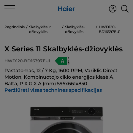
Pagrindinis
Skalbyklės ir
Skalbyklės-
HWD120-
džiovyklės
džiovyklės
BD16397EU1
X Series 11 Skalbyklės-džiovyklės
HWD120-BD16397EU1
Pastatomas, 12 / 7 Kg, 1600 RPM, Variklis Direct
Motion, Kombinuotojo ciklo energijos klasė A,
Balta, P X G X A (mm) 595x661x850
Peržiūrėti visas technines specifikacijas