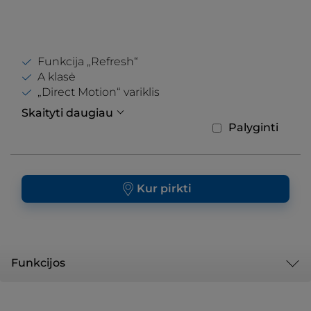
Funkcija „Refresh“
A klasė
„Direct Motion“ variklis
Skaityti daugiau
Palyginti
Kur pirkti
Funkcijos