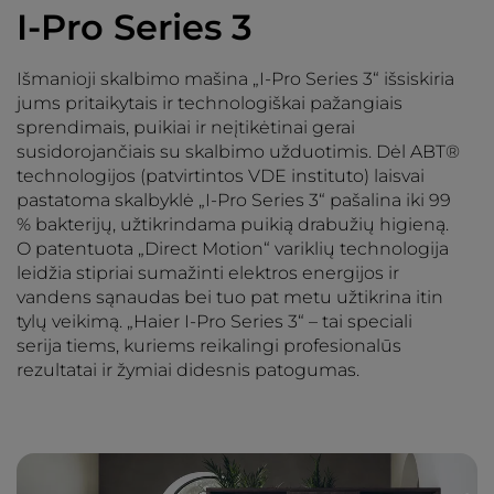
I-Pro Series 3
Išmanioji skalbimo mašina „I-Pro Series 3“ išsiskiria
jums pritaikytais ir technologiškai pažangiais
sprendimais, puikiai ir neįtikėtinai gerai
susidorojančiais su skalbimo užduotimis. Dėl ABT®
technologijos (patvirtintos VDE instituto) laisvai
pastatoma skalbyklė „I-Pro Series 3“ pašalina iki 99
% bakterijų, užtikrindama puikią drabužių higieną.
O patentuota „Direct Motion“ variklių technologija
leidžia stipriai sumažinti elektros energijos ir
vandens sąnaudas bei tuo pat metu užtikrina itin
tylų veikimą. „Haier I-Pro Series 3“ – tai speciali
serija tiems, kuriems reikalingi profesionalūs
rezultatai ir žymiai didesnis patogumas.