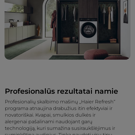
Profesionalūs rezultatai namie
Profesionalių skalbimo mašinų „Haier Refresh“
programa atnaujina drabužius itin efektyviai ir
novatoriškai. Kvapai, smulkios dulkės ir
alergenai pašalinami naudojant garų
technologiją, kuri sumažina susiraukšlėjimus ir
suminkština audinius. Tinka naudoti visų tipų