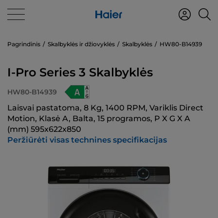
Pagrindinis
Skalbyklės ir džiovyklės
Skalbyklės
HW80-B14939
I-Pro Series 3 Skalbyklės
HW80-B14939
Laisvai pastatoma, 8 Kg, 1400 RPM, Variklis Direct
Motion, Klasė A, Balta, 15 programos, P X G X A
(mm) 595x622x850
Peržiūrėti visas technines specifikacijas