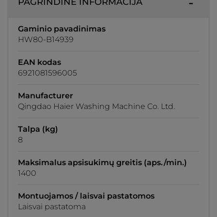
PAGRINDINĖ INFORMACIJA
Gaminio pavadinimas
HW80-B14939
EAN kodas
6921081596005
Manufacturer
Qingdao Haier Washing Machine Co. Ltd.
Talpa (kg)
8
Maksimalus apsisukimų greitis (aps./min.)
1400
Montuojamos / laisvai pastatomos
Laisvai pastatoma