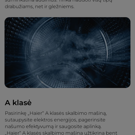
drabužiams, net ir gležniems.
A klasė
Pasirinkę „Haier“ A klasės skalbimo mašiną,
sutaupysite elektros energijos, pagerinsite
našumo efektyvumą ir saugosite aplinką.
„Haier“ A klasės skalbimo mašina užtikrina bent