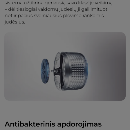
sistema užtikrina geriausią savo klasėje veikimą
– dėl tiesiogiai valdomų judesių ji gali imituoti
net ir pačius švelniausius plovimo rankomis
judėsius.
Antibakterinis apdorojimas