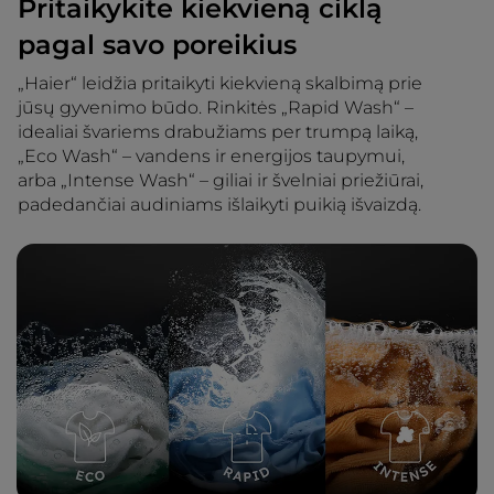
Pritaikykite kiekvieną ciklą
pagal savo poreikius
„Haier“ leidžia pritaikyti kiekvieną skalbimą prie
jūsų gyvenimo būdo. Rinkitės „Rapid Wash“ –
idealiai švariems drabužiams per trumpą laiką,
„Eco Wash“ – vandens ir energijos taupymui,
arba „Intense Wash“ – giliai ir švelniai priežiūrai,
padedančiai audiniams išlaikyti puikią išvaizdą.