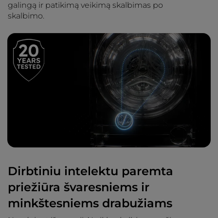
galingą ir patikimą veikimą skalbimas po
skalbimo.
Dirbtiniu intelektu paremta
priežiūra švaresniems ir
minkštesniems drabužiams