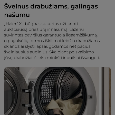
Švelnus drabužiams, galingas
našumu
„Haier“ XL būgnas sukurtas užtikrinti
aukščiausią priežiūrą ir našumą. Lazeriu
suvirintas paviršius garantuoja ilgaamžiškumą,
o pagalvėlių formos iškilimai leidžia drabužiams
sklandžiai slysti, apsaugodamos net pačius
švelniausius audinius. Skalbiant po skalbimo
jūsų drabužiai išlieka minkšti ir puikiai išsaugoti.