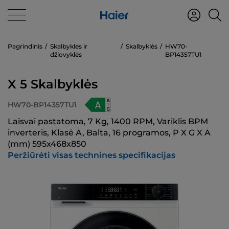
Pagrindinis
Skalbyklės ir
Skalbyklės
HW70-
džiovyklės
BP14357TU1
X 5 Skalbyklės
HW70-BP14357TU1
Laisvai pastatoma, 7 Kg, 1400 RPM, Variklis BPM
inverteris, Klasė A, Balta, 16 programos, P X G X A
(mm) 595x468x850
Peržiūrėti visas technines specifikacijas