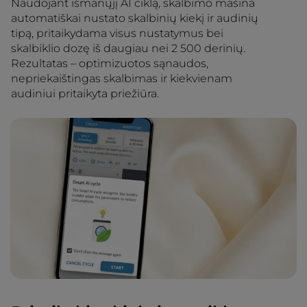
Naudojant išmanųjį AI ciklą, skalbimo mašina
automatiškai nustato skalbinių kiekį ir audinių
tipą, pritaikydama visus nustatymus bei
skalbiklio dozę iš daugiau nei 2 500 derinių.
Rezultatas – optimizuotos sąnaudos,
nepriekaištingas skalbimas ir kiekvienam
audiniui pritaikyta priežiūra.