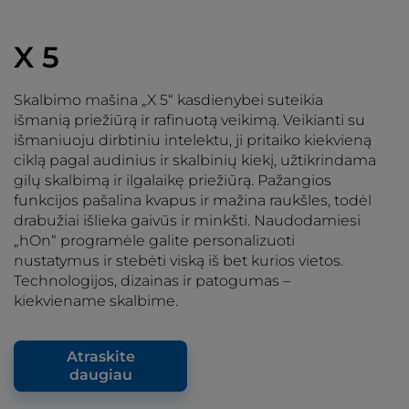
X 5
Skalbimo mašina „X 5“ kasdienybei suteikia
išmanią priežiūrą ir rafinuotą veikimą. Veikianti su
išmaniuoju dirbtiniu intelektu, ji pritaiko kiekvieną
ciklą pagal audinius ir skalbinių kiekį, užtikrindama
gilų skalbimą ir ilgalaikę priežiūrą. Pažangios
funkcijos pašalina kvapus ir mažina raukšles, todėl
drabužiai išlieka gaivūs ir minkšti. Naudodamiesi
„hOn“ programėle galite personalizuoti
nustatymus ir stebėti viską iš bet kurios vietos.
Technologijos, dizainas ir patogumas –
kiekviename skalbime.
Atraskite
daugiau