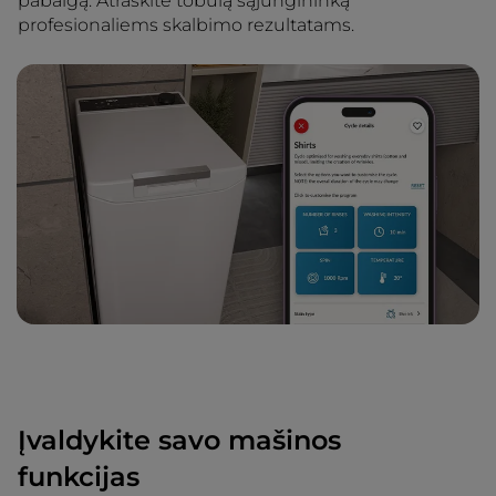
pabaigą. Atraskite tobulą sąjungininką
profesionaliems skalbimo rezultatams.
Įvaldykite savo mašinos
funkcijas