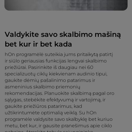
Valdykite savo skalbimo mašiną
bet kur ir bet kada
hOn programėlė suteikia jums pritaikytą patirtį
ir siūlo geriausias funkcijas lengvai skalbimo
priežiūrai. Pasirinkite iš daugiau nei 60
specializuotų ciklų kiekvienam audinio tipui,
gaukite dėmių pašalinimo patarimus ir
asmeninius skalbimo priemonių
rekomendacijas. Planuokite skalbimą pagal oro
sąlygas, stebėkite efektyvumą ir vartojimą, ir
gaukite priežiūros patarimus, kad
užtikrintumėte optimalią veiklą. Su hOn
programėle valdysite savo skalbyklę bet kuriuo
metu, bet kur, ir gausite pranešimus apie ciklo