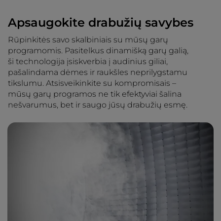
Apsaugokite drabužių savybes
Rūpinkitės savo skalbiniais su mūsų garų
programomis. Pasitelkus dinamišką garų galią,
ši technologija įsiskverbia į audinius giliai,
pašalindama dėmes ir raukšles neprilygstamu
tikslumu. Atsisveikinkite su kompromisais –
mūsų garų programos ne tik efektyviai šalina
nešvarumus, bet ir saugo jūsų drabužių esmę.