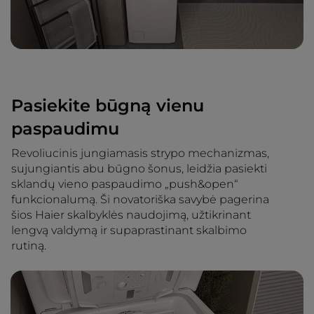
Pasiekite būgną vienu
paspaudimu
Revoliucinis jungiamasis strypo mechanizmas,
sujungiantis abu būgno šonus, leidžia pasiekti
sklandų vieno paspaudimo „push&open“
funkcionalumą. Ši novatoriška savybė pagerina
šios Haier skalbyklės naudojimą, užtikrinant
lengvą valdymą ir supaprastinant skalbimo
rutiną.