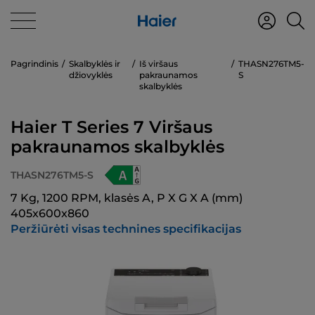
Pagrindinis
Skalbyklės ir
Iš viršaus
THASN276TM5-
džiovyklės
pakraunamos
S
skalbyklės
Haier T Series 7 Viršaus
pakraunamos skalbyklės
THASN276TM5-S
7 Kg, 1200 RPM, klasės A, P X G X A (mm)
405x600x860
Peržiūrėti visas technines specifikacijas