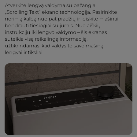
Atverkite lengvą valdymą su pažangia
„Scrolling Text“ ekrano technologija. Pasirinkite
norimą kalbą nuo pat pradžių ir leiskite mašinai
bendrauti tiesiogiai su jumis. Nuo aiškių
instrukcijų iki lengvo valdymo – šis ekranas
suteikia visą reikalingą informaciją,
užtikrindamas, kad valdysite savo mašiną
lengvai ir tiksliai.