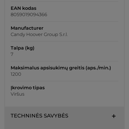
EAN kodas
8059019094366
Manufacturer
Candy Hoover Group S.r.l.
Talpa (kg)
7
Maksimalus apsisukimų greitis (aps./min.)
1200
Įkrovimo tipas
Viršus
TECHNINĖS SAVYBĖS