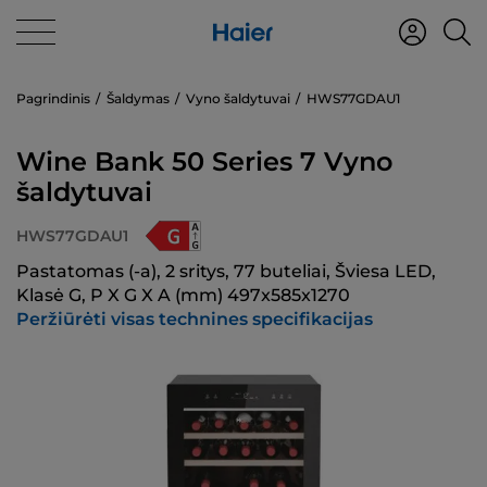
Pagrindinis
Šaldymas
Vyno šaldytuvai
HWS77GDAU1
Wine Bank 50 Series 7 Vyno
šaldytuvai
HWS77GDAU1
Pastatomas (-a), 2 sritys, 77 buteliai, Šviesa LED,
Klasė G, P X G X A (mm) 497x585x1270
Peržiūrėti visas technines specifikacijas