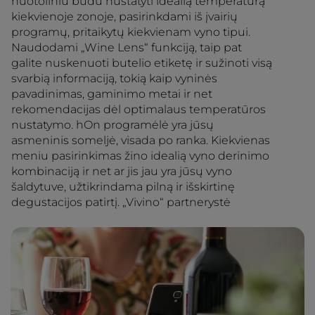
nuotoliniu būdu nustatyti idealią temperatūrą
kiekvienoje zonoje, pasirinkdami iš įvairių
programų, pritaikytų kiekvienam vyno tipui.
Naudodami „Wine Lens“ funkciją, taip pat
galite nuskenuoti butelio etiketę ir sužinoti visą
svarbią informaciją, tokią kaip vyninės
pavadinimas, gaminimo metai ir net
rekomendacijas dėl optimalaus temperatūros
nustatymo. hOn programėlė yra jūsų
asmeninis someljė, visada po ranka. Kiekvienas
meniu pasirinkimas žino idealią vyno derinimo
kombinaciją ir net ar jis jau yra jūsų vyno
šaldytuve, užtikrindama pilną ir išskirtinę
degustacijos patirtį. „Vivino“ partnerystė