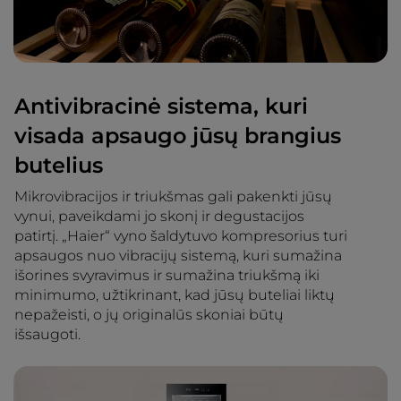
Antivibracinė sistema, kuri
visada apsaugo jūsų brangius
butelius
Mikrovibracijos ir triukšmas gali pakenkti jūsų
vynui, paveikdami jo skonį ir degustacijos
patirtį. „Haier“ vyno šaldytuvo kompresorius turi
apsaugos nuo vibracijų sistemą, kuri sumažina
išorines svyravimus ir sumažina triukšmą iki
minimumo, užtikrinant, kad jūsų buteliai liktų
nepažeisti, o jų originalūs skoniai būtų
išsaugoti.