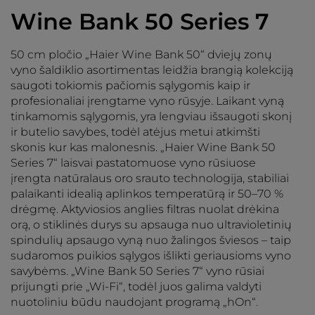
Wine Bank 50 Series 7
50 cm pločio „Haier Wine Bank 50“ dviejų zonų
vyno šaldiklio asortimentas leidžia brangią kolekciją
saugoti tokiomis pačiomis sąlygomis kaip ir
profesionaliai įrengtame vyno rūsyje. Laikant vyną
tinkamomis sąlygomis, yra lengviau išsaugoti skonį
ir butelio savybes, todėl atėjus metui atkimšti
skonis kur kas malonesnis. „Haier Wine Bank 50
Series 7“ laisvai pastatomuose vyno rūsiuose
įrengta natūralaus oro srauto technologija, stabiliai
palaikanti idealią aplinkos temperatūrą ir 50–70 %
drėgmę. Aktyviosios anglies filtras nuolat drėkina
orą, o stiklinės durys su apsauga nuo ultravioletinių
spindulių apsaugo vyną nuo žalingos šviesos – taip
sudaromos puikios sąlygos išlikti geriausioms vyno
savybėms. „Wine Bank 50 Series 7“ vyno rūsiai
prijungti prie „Wi-Fi“, todėl juos galima valdyti
nuotoliniu būdu naudojant programą „hOn“.