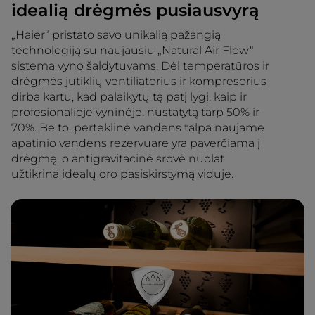
idealią drėgmės pusiausvyrą
„Haier“ pristato savo unikalią pažangią
technologiją su naujausiu „Natural Air Flow“
sistema vyno šaldytuvams. Dėl temperatūros ir
drėgmės jutiklių ventiliatorius ir kompresorius
dirba kartu, kad palaikytų tą patį lygį, kaip ir
profesionalioje vyninėje, nustatytą tarp 50% ir
70%. Be to, perteklinė vandens talpa naujame
apatinio vandens rezervuare yra paverčiama į
drėgmę, o antigravitacinė srovė nuolat
užtikrina idealų oro pasiskirstymą viduje.