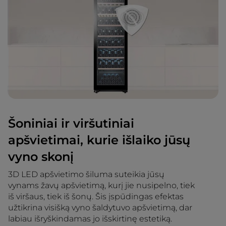
Šoniniai ir viršutiniai
apšvietimai, kurie išlaiko jūsų
vyno skonį
3D LED apšvietimo šiluma suteikia jūsų
vynams žavų apšvietimą, kurį jie nusipelno, tiek
iš viršaus, tiek iš šonų. Šis įspūdingas efektas
užtikrina visišką vyno šaldytuvo apšvietimą, dar
labiau išryškindamas jo išskirtinę estetiką.