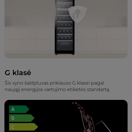
G klasė
Šis vyno šaldytuvas priklauso G klasei pagal
naująjį energijos vartojimo etiketės standartą.