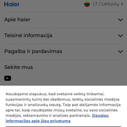
LT / Lietuvių
Apie haier
Teisinė informacija
Pagalba ir pardavimas
Sekite mus
Naudojame slapukus, kad svetainė veiktų tinkamai,
„CANDY HOOVER GROUP S.r.I.“ – vienasmenė bendrovė –
suasmenintų turinį bei skelbimus, teiktų socialinės medijos
REGISTRUOTA BUVEINĖ: Via Comolli, 57 – 20861 Brugerijas (MB) –
funkcijas ir analizuotų srautą. Taip pat dalijamės informacija
Italija – ADMINISTRACIJOS BUVEINĖS: Via Privata Eden Fumagalli
apie tai, kaip naudojatės mūsų svetaine, su savo socialinės
snc – 20861 Brugerijas (MB) ir Via Trento n. 20/A-22 – 20871 Vimercate
medijos, reklamavimo ir analizės partneriais.
Daugiau
(MB) – Italija – Tel.: +39.039.2086.1 – Faks.: +39.039.2086.237 – Įmonės
informacijos apie jūsų privatumą
kapitalas 35 000 000,00 € (visas sumokėtas) – Mokesčių mokėtojo