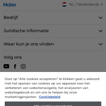
NL / Nederlands
Bedrijf
Juridische informatie
Waar kun je ons vinden
Volg ons
Door op “Alle cookies accepteren” te klikken gaat u akkoord
CANDY HOOVER GROUP S.r.I. - een eenpersoonsvennootschap -
met het opslaan van cookies op uw apparaat voor het
HOOFDKANTOOR: Via Comolli, 57 - 20861 Brugherio (MB) - Italië -
verbeteren van websitenavigatie, het analyseren van
ADMINISTRATIEVE KANTOREN: Via Privata Eden Fumagalli snc -
websitegebruik en om ons te helpen bij onze
20861 Brugherio (MB) en Via Trento nr. 20/A-22 - 20871 Vimercate
marketingprojecten.
Cookiebeleid
(MB) - Italië - Tel.: +39.039.2086.1 - Fax: +39.039.2086.237 -
Aandelenkapitaal € 35.000.000,00 volledig volgestort -