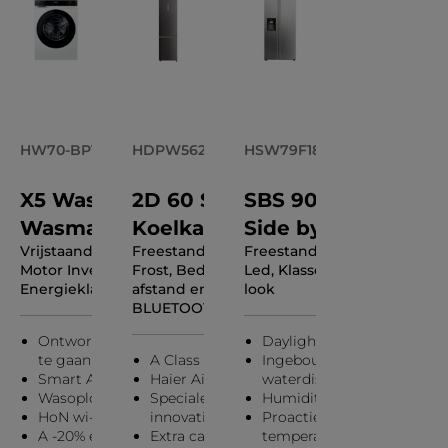
HW70-BP14357TU1
HDPW5620ANPD
HSW79F18CIMM
X5 Wasmachine
2D 60 Series 5 Pro
SBS 90 Series 7
Wasmachine
Koelkast
Side by Side
Vrijstaand, 7 Kg, 1400 RPM,
Freestanding, 2 doors, No
Freestanding, No Frost, Lich
Motor Inverter BPM,
Frost, Bediening vanop
Led, Klasse C, Roestvrij staal
Energieklasse A
afstand en content (Wi-Fi +
look
BLUETOOTH®), Licht Led
Ontworpen om 20 jaar mee
Daylight
te gaan
A Class
Ingebouwde
Smart AI Cycle
Haier Air Surround
waterdispenser
Wasoplossingen op maat.
Speciale laden met
Humidity Zone
HoN wi-fi connectiviteit
innovatieve technologieën
Proactieve
A -20% energie-efficiëntie
Extra capacity
temperatuurregeling