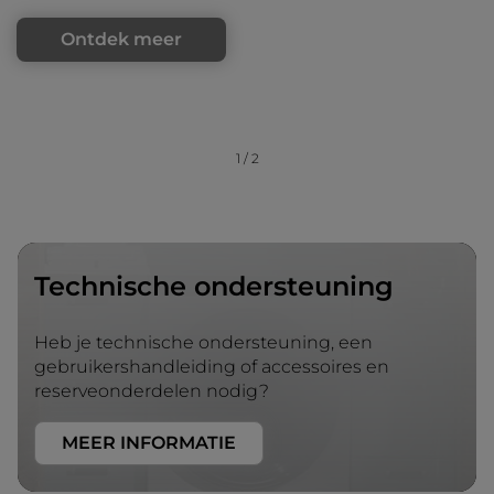
Ontdek meer
1
/
2
Technische ondersteuning
Heb je technische ondersteuning, een
gebruikershandleiding of accessoires en
reserveonderdelen nodig?
MEER INFORMATIE