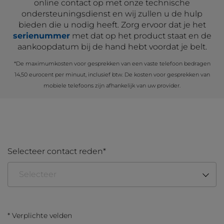
online contact op met onze technische
ondersteuningsdienst en wij zullen u de hulp
bieden die u nodig heeft. Zorg ervoor dat je het
serienummer
met dat op het product staat en de
aankoopdatum bij de hand hebt voordat je belt.
*De maximumkosten voor gesprekken van een vaste telefoon bedragen
14,50 eurocent per minuut, inclusief btw. De kosten voor gesprekken van
mobiele telefoons zijn afhankelijk van uw provider.
Selecteer contact reden
Selecteer
Verzoek om technische ondersteuning
*
Verplichte velden
Gebruik en instructies