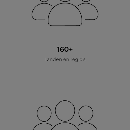
160+
Landen en regio’s