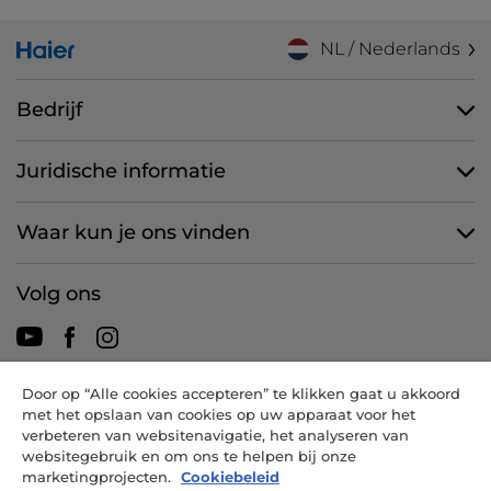
NL / Nederlands
Bedrijf
Juridische informatie
Waar kun je ons vinden
Volg ons
Door op “Alle cookies accepteren” te klikken gaat u akkoord
CANDY HOOVER GROUP S.r.I. - een eenpersoonsvennootschap -
met het opslaan van cookies op uw apparaat voor het
HOOFDKANTOOR: Via Comolli, 57 - 20861 Brugherio (MB) - Italië -
verbeteren van websitenavigatie, het analyseren van
ADMINISTRATIEVE KANTOREN: Via Privata Eden Fumagalli snc -
websitegebruik en om ons te helpen bij onze
20861 Brugherio (MB) en Via Trento nr. 20/A-22 - 20871 Vimercate
marketingprojecten.
Cookiebeleid