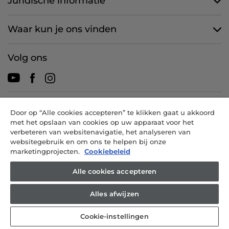
Juridische informatie
Waar kun je ons vinden
Volg ons
CANDY HOOVER GROUP S.r.I. - een eenpersoonsvennootschap -
Door op “Alle cookies accepteren” te klikken gaat u akkoord
HOOFDKANTOOR: Via Comolli, 57 - 20861 Brugherio (MB) - Italië -
met het opslaan van cookies op uw apparaat voor het
ADMINISTRATIEVE KANTOREN: Via Privata Eden Fumagalli snc -
verbeteren van websitenavigatie, het analyseren van
20861 Brugherio (MB) en Via Trento nr. 20/A-22 - 20871 Vimercate
websitegebruik en om ons te helpen bij onze
(MB) - Italië - Tel.: +39.039.2086.1 - Fax: +39.039.2086.237 -
marketingprojecten.
Cookiebeleid
Aandelenkapitaal € 35.000.000,00 volledig volgestort -
Alle cookies accepteren
Belastingnummer en inschrijvingsnummer Handelsregister van
Milaan-Monza-Brianza-Lodi 04666310158 - Btw-nr. 00786860965 -
Alles afwijzen
REA-nummer: MB-1033934 - Vergunning IT AEOF 211870 -
Onderneming onder beheer en coördinatie van Candy S.p.A.
Cookie-instellingen