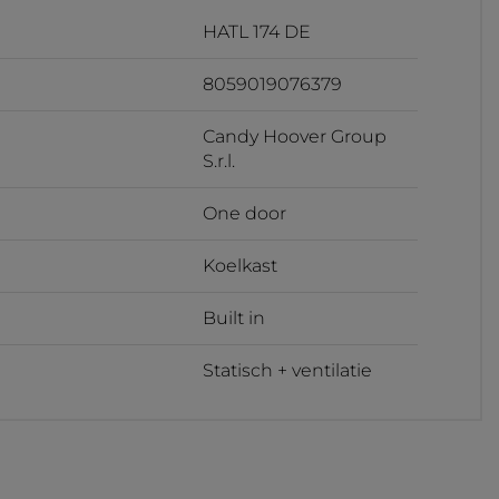
HATL 174 DE
8059019076379
Candy Hoover Group
S.r.l.
One door
Koelkast
Built in
Statisch + ventilatie