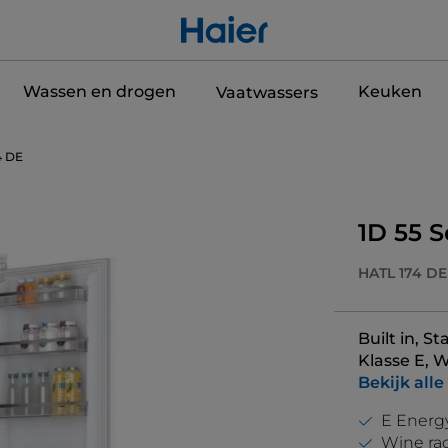
Wassen en drogen
Keuken
Vaatwassers
4 DE
1D 55 S
HATL 174 DE
Built in, S
Klasse E, 
Bekijk alle
E Energy
Wine ra