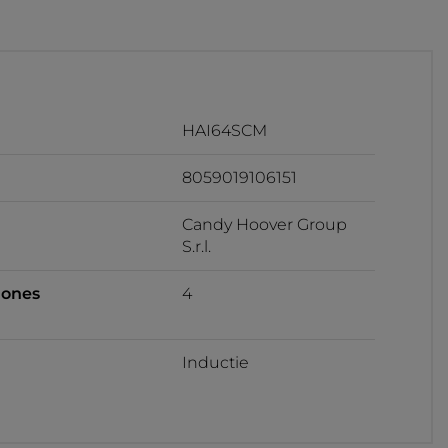
HAI64SCM
8059019106151
Candy Hoover Group
S.r.l.
zones
4
Inductie