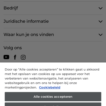
Bedrijf
Juridische informatie
Waar kun je ons vinden
Volg ons
Door op “Alle cookies accepteren” te klikken gaat u akkoord
CANDY HOOVER GROUP S.r.I. - een eenpersoonsvennootschap -
met het opslaan van cookies op uw apparaat voor het
HOOFDKANTOOR: Via Comolli, 57 - 20861 Brugherio (MB) - Italië -
verbeteren van websitenavigatie, het analyseren van
ADMINISTRATIEVE KANTOREN: Via Privata Eden Fumagalli snc -
websitegebruik en om ons te helpen bij onze
20861 Brugherio (MB) en Via Trento nr. 20/A-22 - 20871 Vimercate
marketingprojecten.
Cookiebeleid
(MB) - Italië - Tel.: +39.039.2086.1 - Fax: +39.039.2086.237 -
Aandelenkapitaal € 35.000.000,00 volledig volgestort -
Alle cookies accepteren
Belastingnummer en inschrijvingsnummer Handelsregister van