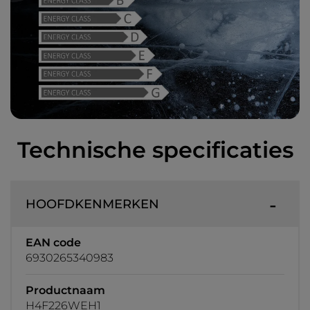
Technische specificaties
HOOFDKENMERKEN
EAN code
6930265340983
Productnaam
H4F226WEH1