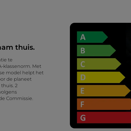
aam thuis.
tie te
 A-klassenorm. Met
se model helpt het
oor de planeet
thuis. 2
volgens
 de Commissie.