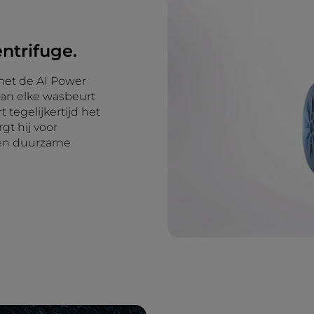
entrifuge.
 met de AI Power
 aan elke wasbeurt
 tegelijkertijd het
gt hij voor
 en duurzame