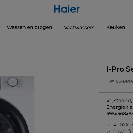
Wassen en drogen
Keuken
Vaatwassers
I-Pro 
HW100-BP1
Vrijstaand
Energiekla
595x568x8
A -20% e
Powerful