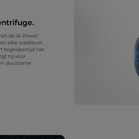
entrifuge.
 met de AI Power
 aan elke wasbeurt
 tegelijkertijd het
gt hij voor
 en duurzame