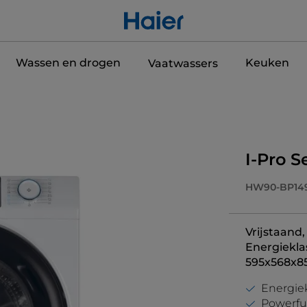
Wassen en drogen
Keuken
Vaatwassers
I-Pro 
HW90-BP14
Vrijstaand
Energiekla
595x568x8
Energiek
Powerful