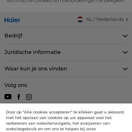
technische cookies om beoordelingen te bekijken.
NL / Nederlands
Bedrijf
Juridische informatie
Waar kun je ons vinden
Volg ons
Door op “Alle cookies accepteren” te klikken gaat u akkoord
CANDY HOOVER GROUP S.r.I. - een eenpersoonsvennootschap -
met het opslaan van cookies op uw apparaat voor het
HOOFDKANTOOR: Via Comolli, 57 - 20861 Brugherio (MB) - Italië -
verbeteren van websitenavigatie, het analyseren van
ADMINISTRATIEVE KANTOREN: Via Privata Eden Fumagalli snc -
websitegebruik en om ons te helpen bij onze