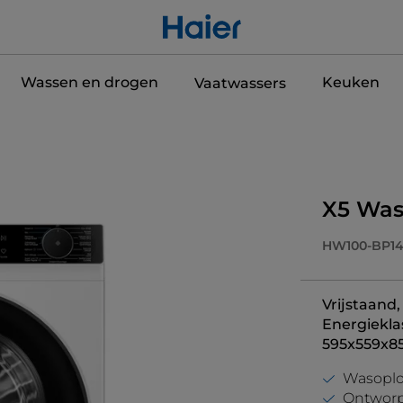
Wassen en drogen
Keuken
Vaatwassers
X5 Wa
HW100-BP14
Vrijstaand
Energiekla
595x559x8
Wasoplo
Ontworp