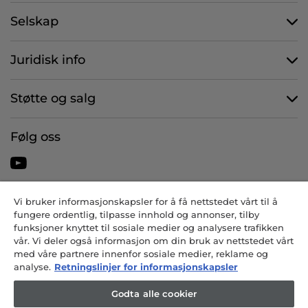
Selskap
Juridisk info
Støtte og salg
Følg oss
Vi bruker informasjonskapsler for å få nettstedet vårt til å
CANDY HOOVER GROUP S.r.I. - Eneaksjonær - REGISTRERT
fungere ordentlig, tilpasse innhold og annonser, tilby
KONTOR: Via Comolli, 57 - 20861 Brugherio (MB) - Italia -
funksjoner knyttet til sosiale medier og analysere trafikken
ADMINISTRATIVE KONTORER: Via Privata Eden Fumagalli snc -
vår. Vi deler også informasjon om din bruk av nettstedet vårt
20861 Brugherio (MB) og Via Trento nr. 20/A-22 - 20871 Vimercate
med våre partnere innenfor sosiale medier, reklame og
(MB) - Italia - Tlf.: +39.039.2086.1 - Faks: +39.039.2086.237 -
analyse.
Retningslinjer for informasjonskapsler
Aksjekapital € 35.000.000,00 iv - Skattekode og
registreringsnummer i Milan-Monza-Brianza-Lodi-selskapsregisteret
Godta alle cookier
04666310158 - MVA-nummer 00786860965 - REA-nummer: MB-